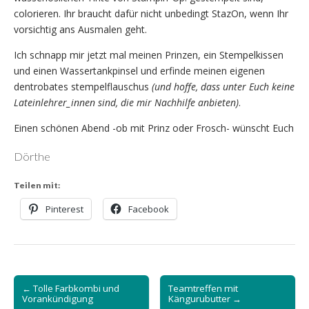
colorieren. Ihr braucht dafür nicht unbedingt StazOn, wenn Ihr
vorsichtig ans Ausmalen geht.
Ich schnapp mir jetzt mal meinen Prinzen, ein Stempelkissen
und einen Wassertankpinsel und erfinde meinen eigenen
dentrobates stempelflauschus
(und hoffe, dass unter Euch keine
Lateinlehrer_innen sind, die mir Nachhilfe anbieten)
.
Einen schönen Abend -ob mit Prinz oder Frosch- wünscht Euch
Dörthe
Teilen mit:
Pinterest
Facebook
Post
← Tolle Farbkombi und
Teamtreffen mit
navigation
Vorankündigung
Kängurubutter →