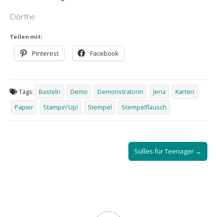
Dörthe
Teilen mit:
Pinterest
Facebook
Tags:
Basteln
Demo
Demonstratorin
Jena
Karten
Papier
Stampin'Up!
Stempel
Stempelflausch
Post
Süßes für Teenager →
navigation