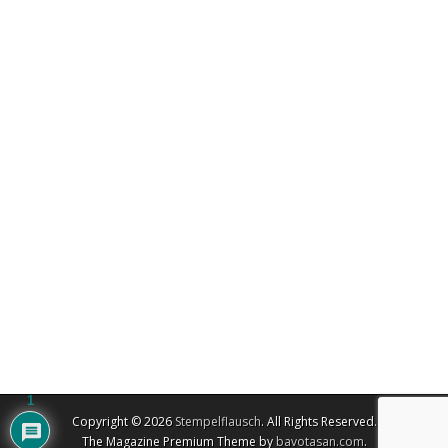
1
Copyright © 2026
Stempelflausch
. All Rights Reserved.
The Magazine Premium Theme by
bavotasan.com
.