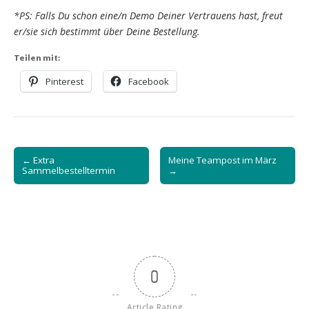
*PS: Falls Du schon eine/n Demo Deiner Vertrauens hast, freut
er/sie sich bestimmt über Deine Bestellung.
Teilen mit:
Pinterest
Facebook
Post
← Extra
Meine Teampost im März
navigation
Sammelbestelltermin
→
0
Article Rating