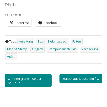
Dörthe
Teilen mit:
Pinterest
Facebook
Tags:
Anleitung
Box
Elefantastisch
Falten
Meet & Stamp
Origami
Stempelflausch Kids
Verpackung
Video
Post
← Hintergrund – selbst
Zurück aus Düsseldorf →
navigation
gemacht