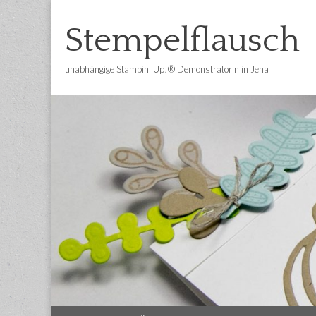
Stempelflausch
unabhängige Stampin' Up!® Demonstratorin in Jena
Main
Skip