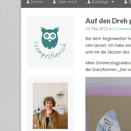
Home
Über mich
Kataloge
B
menu
to
content
Auf den Dreh
13. Mai 2021
•
4 Commen
Bei dem Regenwetter he
sein lassen. Ich habe ei
und mir die Skizzen des
Mein Donnerstagsvideo 
die Stanzformen „Der r