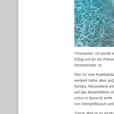
*
Disclaimer: Ich wurde v
Erfolg sich für die Prämi
Demonstrator
ist.
Was für eine Punktlandu
verdient hatte, aber au
Europa, Neuseeland und 
auf das Reiseerlebnis v
schon in Aussicht steh
von Stempelflausch und
Zuerst aber ist es wicht