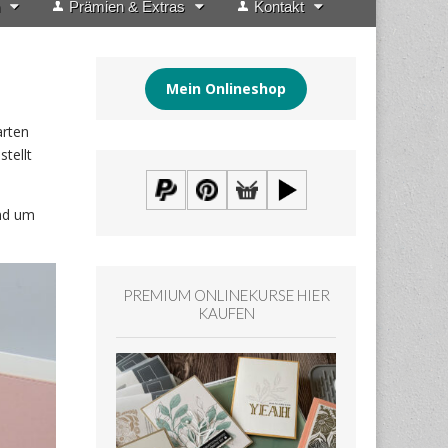
Prämien & Extras
Kontakt
Mein Onlineshop
arten
tellt
und um
PREMIUM ONLINEKURSE HIER
KAUFEN