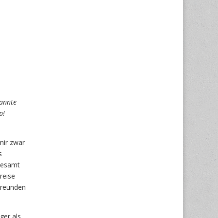
nannte
p!
mir zwar
s
llesamt
reise
Freunden
ger als