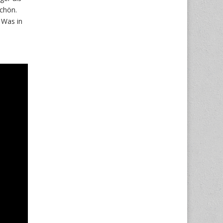
schön.
 Was in