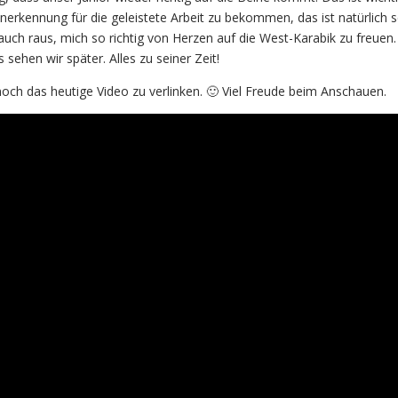
Anerkennung für die geleistete Arbeit zu bekommen, das ist natürlich 
uch raus, mich so richtig von Herzen auf die West-Karabik zu freuen.
 sehen wir später. Alles zu seiner Zeit!
noch das heutige Video zu verlinken. 🙂 Viel Freude beim Anschauen.