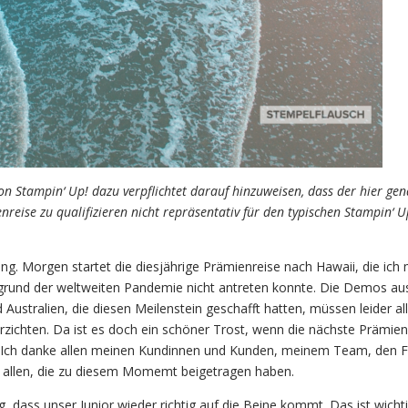
on Stampin‘ Up! dazu verpflichtet darauf hinzuweisen, dass der hier ge
enreise zu qualifizieren nicht repräsentativ für den typischen Stampin‘ U
ng. Morgen startet die diesjährige Prämienreise nach Hawaii, die ich 
fgrund der weltweiten Pandemie nicht antreten konnte. Die Demos au
Australien, die diesen Meilenstein geschafft hatten, müssen leider a
erzichten. Da ist es doch ein schöner Trost, wenn die nächste Prämien
t. Ich danke allen meinen Kundinnen und Kunden, meinem Team, den 
 allen, die zu diesem Momemt beigetragen haben.
ig, dass unser Junior wieder richtig auf die Beine kommt. Das ist wichti