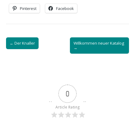
Pinterest
Facebook
Post
← Der Knaller
Willkommen neuer Katalog
navigation
→
0
Article Rating