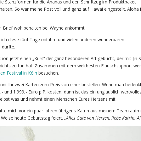
die Stanzformen für die Ananas und den Schriftzug im Produktpaket
alten. So war meine Post voll und ganz auf Hawai eingestellt. Aloha i
in Brief wohlbehalten bei Wayne ankommt.
s ich diese fünf Tage mit ihm und vielen anderen wunderbaren
 durfte.
hon jetzt einen „Kurs“ der ganz besonderen Art gebucht, der mit Jin S
 nichts zu tun hat. Zusammen mit dem weltbesten Flauschsupport wer
n Festival in Köln
besuchen.
nt Ihr zwei Karten zum Preis von einer bestellen. Wenn man bedenkt
- und 1.999,- Euro p.P. kosten, dann ist das ein unglaublich wertvolle
elbst was und nehmt einen Menschen Eures Herzens mit.
tte mich vor ein paar Jahren übrigens Katrin aus meinem Team auf
 Weise heute Geburtstag feiert.
„Alles Gute von Herzen, liebe Katrin. A