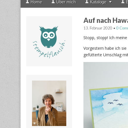
Home
Über mich
Kataloge
B
menu
to
content
Auf nach Hawa
13. Februar 2020
•
0 Com
Stopp, stopp! Ich meine
Vorgestern habe ich sie
gefütterte Umschlag mit