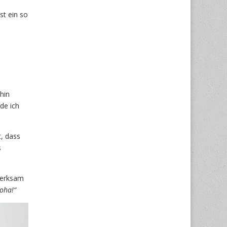
st ein so
hin
de ich
, dass
s
merksam
loha!“