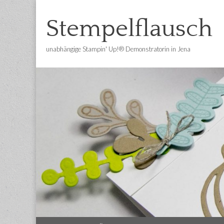
Stempelflausch
unabhängige Stampin' Up!® Demonstratorin in Jena
Main
Skip