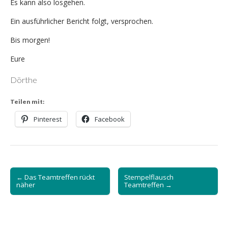
Es kann also losgehen.
Ein ausführlicher Bericht folgt, versprochen.
Bis morgen!
Eure
Dörthe
Teilen mit:
Pinterest
Facebook
Post
← Das Teamtreffen rückt
Stempelflausch
navigation
näher
Teamtreffen →