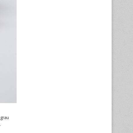
tgrau
.