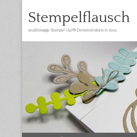
Stempelflausch
unabhängige Stampin' Up!® Demonstratorin in Jena
Main
Skip