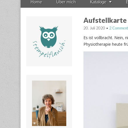
Home
Über mich
Kataloge
B
menu
to
content
Aufstellkarte
20. Juli 2020
•
2 Comment
Es ist vollbracht. Nein,
Physiotherapie heute fr