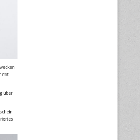
Zwecken.
r mit
g über
tschein
riertes