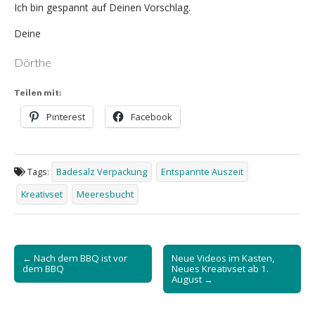
Ich bin gespannt auf Deinen Vorschlag.
Deine
Dörthe
Teilen mit:
Pinterest
Facebook
Tags:
Badesalz Verpackung
Entspannte Auszeit
Kreativset
Meeresbucht
Post
← Nach dem BBQ ist vor
Neue Videos im Kasten,
navigation
dem BBQ
Neues Kreativset ab 1.
August →