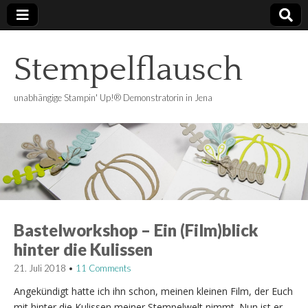
Stempelflausch
unabhängige Stampin' Up!® Demonstratorin in Jena
Bastelworkshop – Ein (Film)blick
hinter die Kulissen
21. Juli 2018
•
11 Comments
Angekündigt hatte ich ihn schon, meinen kleinen Film, der Euch
mit hinter die Kulissen meiner Stempelwelt nimmt. Nun ist er