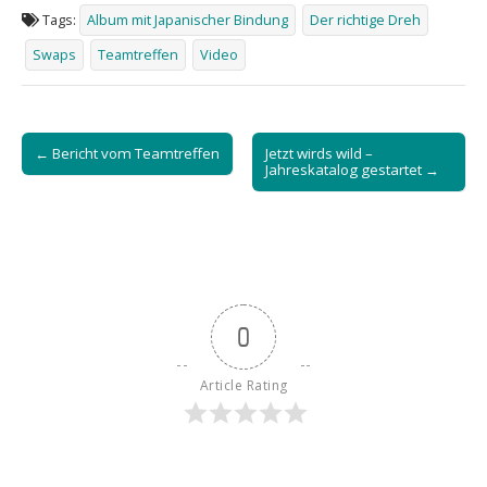
Tags:
Album mit Japanischer Bindung
Der richtige Dreh
Swaps
Teamtreffen
Video
Post
← Bericht vom Teamtreffen
Jetzt wirds wild –
navigation
Jahreskatalog gestartet →
0
Article Rating