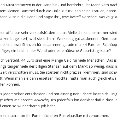
ten Musterstanzen in der Hand hin- und herdrehte. Ihr Mann kam nac
em kleinen Bummel durch die Halle zurück, sah seine Frau an, nahm 
 dann kurz in die Hand und sagte ihr:
„Jetzt bestell sie schon. Das Zeug s
offenbar sehr verkaufsfördernd sein. Vielleicht sind sie immer wie
anzen begeistert, weil sie sich mit Werkzeug gut auskennen. Gemess
ne sind zwei Stanzen für zusammen gerade mal 44 Euro ein Schnäpp
figer, ein Loch in der Wand oder eine hübsche Geburtstagskarte?
sch versteht. 44 Euro sind eine Menge Geld für viele Menschen. Das is
ings taugen viele der billigen Stanzen auf dem Markt so wenig, dass 
r Zeit verschotten muss. Sie stanzen nicht präzise, klemmen, sind sch
tt. Wenn man sie dann ersetzen möchte, hätte man auch gleich etwa
fen können.
 Jede/r selbst entscheiden und mit einer guten Schere lässt sich Eini
gesehen von Kreisen vielleicht)
. Ich jedenfalls bin dankbar dafür, dass i
nd einen so wunderbaren Job habe.
 wenig Inspiration für Euren nächsten Bastelausflug mitgenommen.