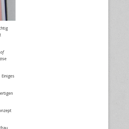
chtig
t
of
zise
 Einiges
ertigen
Konzept
efrau