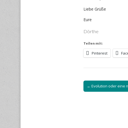
Liebe Grüße
Eure
Dörthe
Teilen mit:
Pinterest
Fac
Post
← Evolution oder eine 
navigation