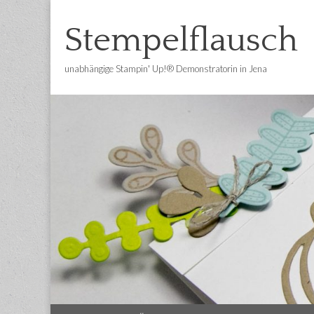
Stempelflausch
unabhängige Stampin' Up!® Demonstratorin in Jena
Main
Skip