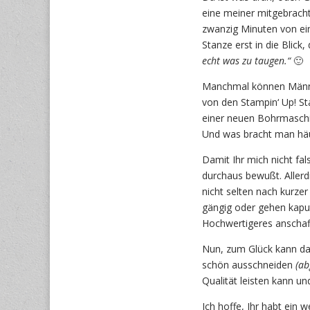
eine meiner mitgebrach
zwanzig Minuten von ein
Stanze erst in die Blick,
echt was zu taugen.“
🙂
Manchmal können Männer 
von den Stampin‘ Up! St
einer neuen Bohrmaschi
Und was bracht man häu
Damit Ihr mich nicht fal
durchaus bewußt. Allerd
nicht selten nach kurze
gängig oder gehen kapu
Hochwertigeres anschaf
Nun, zum Glück kann das
schön ausschneiden
(ab
Qualität leisten kann u
Ich hoffe, Ihr habt ein