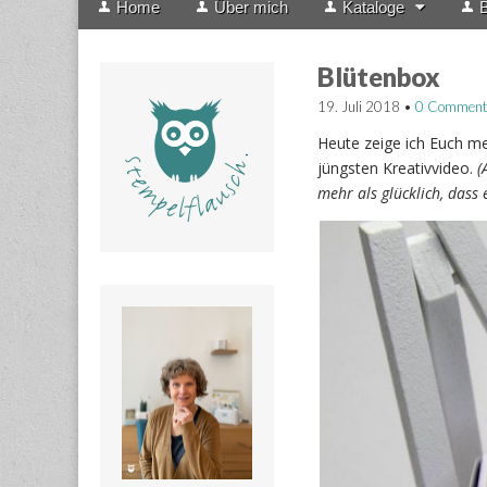
Home
Über mich
Kataloge
B
menu
to
content
Blütenbox
19. Juli 2018
•
0 Comment
Heute zeige ich Euch m
jüngsten Kreativvideo.
(
mehr als glücklich, dass e