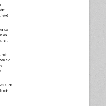
h
die
cheint
der so
en an
chen.
t mir
man sie
wer
s
ges auch
ch mir