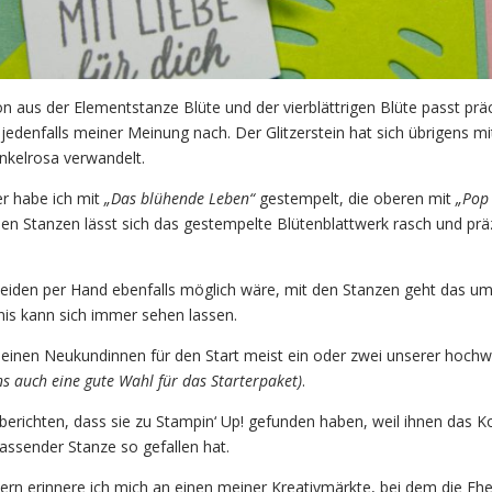
 aus der Elementstanze Blüte und der vierblättrigen Blüte passt prä
jedenfalls meiner Meinung nach. Der Glitzerstein hat sich übrigens mi
unkelrosa verwandelt.
er habe ich mit
„Das blühende Leben“
gestempelt, die oberen mit
„Pop 
en Stanzen lässt sich das gestempelte Blütenblattwerk rasch und prä
iden per Hand ebenfalls möglich wäre, mit den Stanzen geht das um
nis kann sich immer sehen lassen.
einen Neukundinnen für den Start meist ein oder zwei unserer hochw
ns auch eine gute Wahl für das Starterpaket)
.
berichten, dass sie zu Stampin‘ Up! gefunden haben, weil ihnen das 
ssender Stanze so gefallen hat.
Gern erinnere ich mich an einen meiner Kreativmärkte, bei dem die Eh