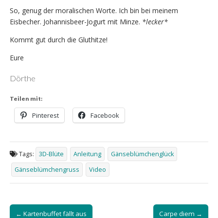
So, genug der moralischen Worte. Ich bin bei meinem
Eisbecher. Johannisbeer-Jogurt mit Minze.
*lecker*
Kommt gut durch die Gluthitze!
Eure
Dörthe
Teilen mit:
Pinterest
Facebook
Tags:
3D-Blüte
Anleitung
Gänseblümchenglück
Gänseblümchengruss
Video
Post
← Kartenbuffet fällt aus
Carpe diem →
navigation