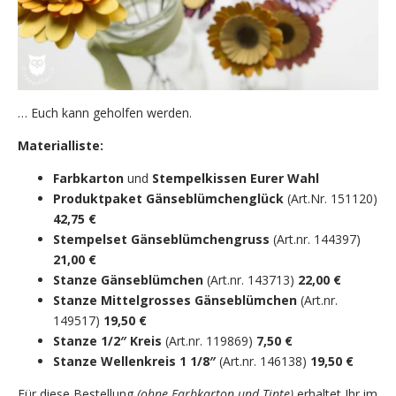
… Euch kann geholfen werden.
Materialliste:
Farbkarton
und
Stempelkissen Eurer Wahl
Produktpaket Gänseblümchenglück
(Art.Nr. 151120)
42,75 €
Stempelset Gänseblümchengruss
(Art.nr. 144397)
21,00 €
Stanze Gänseblümchen
(Art.nr. 143713)
22,00 €
Stanze Mittelgrosses Gänseblümchen
(Art.nr.
149517)
19,50 €
Stanze 1/2″ Kreis
(Art.nr. 119869)
7,50 €
Stanze Wellenkreis 1 1/8″
(Art.nr. 146138)
19,50 €
Für diese Bestellung
(ohne Farbkarton und Tinte)
erhaltet Ihr im