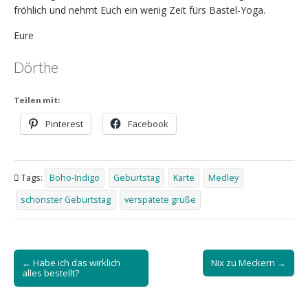
fröhlich und nehmt Euch ein wenig Zeit fürs Bastel-Yoga.
Eure
Dörthe
Teilen mit:
Pinterest
Facebook
Tags:
Boho-Indigo
Geburtstag
Karte
Medley
schönster Geburtstag
verspätete grüße
Post
← Habe ich das wirklich
Nix zu Meckern →
navigation
alles bestellt?