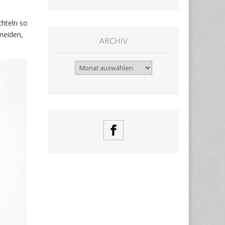
chteln so
neiden,
ARCHIV
Archiv