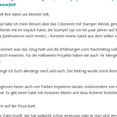
entarfeld
t ihre Ideen via Internet teilt.
 habe ich mein Wissen über das Colorieren mit Stampin‘ Blends gete
Blends mit im Gepäck hatte, die Stampin‘ Up! vor ein paar Jahren auf 
ie funktionieren noch immer)
– konnten meine Gäste aus dem Vollen s
coloriert was das Zeug hielt und die Erfahrungen vom Nachmittag soll
tisch erweisen. Für die Halloween-Projekte haben wir auch `ne Meng
.
zeige ich Euch allerdings nach und nach. Der Beitrag wurde sonst Ro
agessen heute auch von Farben inspirieren lassen, insbesondere von 
hat. Es gibt einen Salat mit essbaren Blüten und dazu leckeres Kürbisb
n auf der Pizza bunt.
 Zahn tropft, der hat vielleicht schon gegessen oder er (sie) sitzt ge