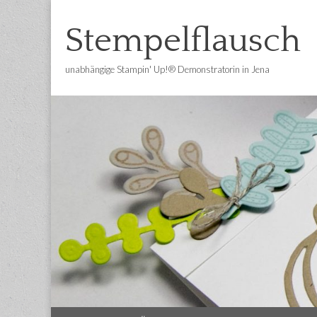
Stempelflausch
unabhängige Stampin' Up!® Demonstratorin in Jena
Main
Skip