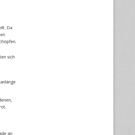
ilt. Da
den
chöpfen.
ten sich
e
manlänge
denen,
rot.
rade an