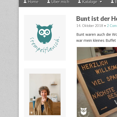
Home
Über mich
Kataloge
B
menu
to
content
Bunt ist der H
14. Oktober 2018
•
2 Com
Bunt waren auch die Wo
war mein kleines Buffet 