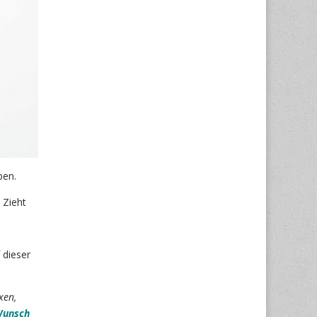
ben.
 Zieht
 dieser
xen,
Wunsch