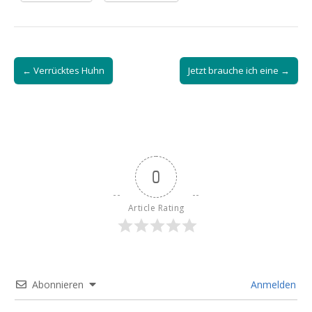
Post
← Verrücktes Huhn
Jetzt brauche ich eine →
navigation
0
Article Rating
Abonnieren
Anmelden