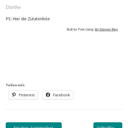
Dörthe
PS: Hier die Zutatenliste:
Built for Free Using:
My Stampin Blog
Teilen mit:
Pinterest
Facebook
Post
← Kirschen, Sommerfest
Volltreffer →