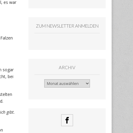
l, es war
ZUM NEWSLETTER ANMELDEN
 Falzen
ARCHIV
n sogar
ht, bei
Archiv
stelten
d.
ch gibt.
ön