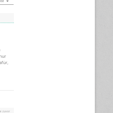
est
e
nur
afür,
e zuvor