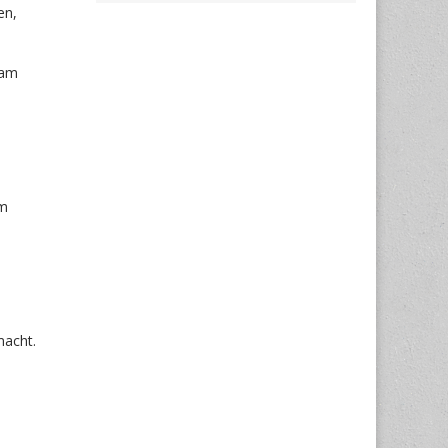
en,
 am
om
macht.