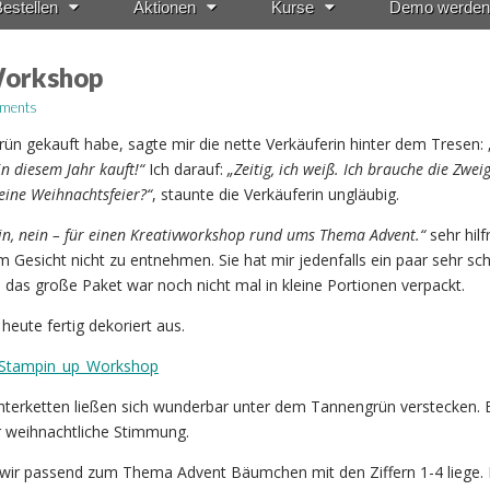
estellen
Aktionen
Kurse
Demo werden
Workshop
ments
rün gekauft habe, sagte mir die nette Verkäuferin hinter dem Tresen: 
in diesem Jahr kauft!“
Ich darauf:
„Zeitig, ich weiß. Ich brauche die Zweig
eine Weihnachtsfeier?“
, staunte die Verkäuferin ungläubig.
in, nein – für einen Kreativworkshop rund ums Thema Advent.“
sehr hilf
m Gesicht nicht zu entnehmen. Sie hat mir jedenfalls ein paar sehr sc
das große Paket war noch nicht mal in kleine Portionen verpackt.
eute fertig dekoriert aus.
ichterketten ließen sich wunderbar unter dem Tannengrün verstecken. 
r weihnachtliche Stimmung.
 wir passend zum Thema Advent Bäumchen mit den Ziffern 1-4 liege. 