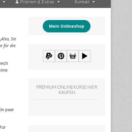
Prämien & Extras
Kontakt
Mein Onlineshop
„
Also, Sie
e für die
reich
höne
PREMIUM ONLINEKURSE HIER
KAUFEN
Ein paar
Für