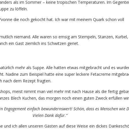
 anders als im Sommer – keine tropischen Temperaturen. Im Gegentei
pe zu löffeln.
Yvonne die noch gekocht hat. Ich war mit meinem Quark schon voll
mutlich niemand. Alle waren so emsig am Stempeln, Stanzen, Kurbel,
h ein Gast ziemlich ins Schwitzen geriet.
atürlich mehr als Suppe. Alle hatten etwas mitgebracht und es wurde
t. Nadine zum Beispiel hatte eine super leckere Fetacreme mitgebrac
ch nach dem Rezept fragten.
shops, meist nimmt man viel mehr mit nach Hause als die fertig geba
ganzes Blech Kuchen, das morgen noch einen guten Zweck erfüllen wir
Dein Engagement einfach bewundernswert! Schön, dass es Menschen wie Di
Vielen Dank dafür.“
e und ich allen unseren Gästen auf diese Weise ein dickes Dankesch