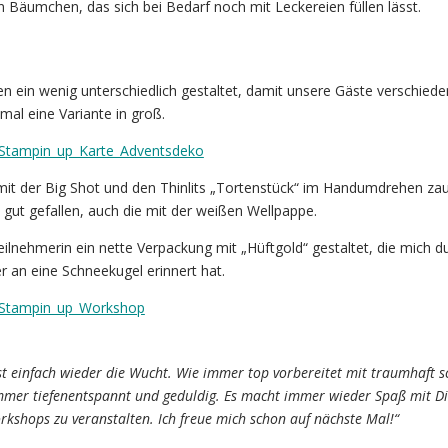
 Bäumchen, das sich bei Bedarf noch mit Leckereien füllen lässt.
 ein wenig unterschiedlich gestaltet, damit unsere Gäste verschied
mal eine Variante in groß.
mit der Big Shot und den Thinlits „Tortenstück“ im Handumdrehen zau
 gut gefallen, auch die mit der weißen Wellpappe.
eilnehmerin ein nette Verpackung mit „Hüftgold“ gestaltet, die mich d
r an eine Schneekugel erinnert hat.
st einfach wieder die Wucht. Wie immer top vorbereitet mit traumhaft 
mmer tiefenentspannt und geduldig. Es macht immer wieder Spaß mit Di
kshops zu veranstalten. Ich freue mich schon auf nächste Mal!“