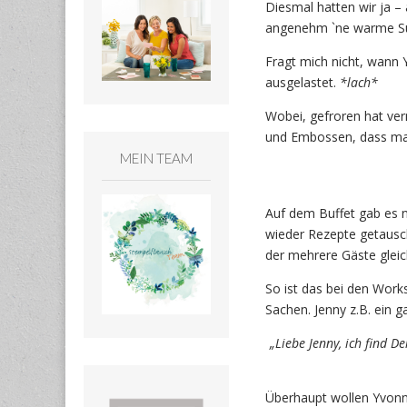
Diesmal hatten wir ja –
angenehm `ne warme Sup
Fragt mich nicht, wann 
ausgelastet.
*lach*
Wobei, gefroren hat ver
und Embossen, dass manc
MEIN TEAM
Auf dem Buffet gab es n
wieder Rezepte getausch
der mehrere Gäste glei
So ist das bei den Work
Sachen. Jenny z.B. ein 
„Liebe Jenny, ich find 
Überhaupt wollen Yvonn