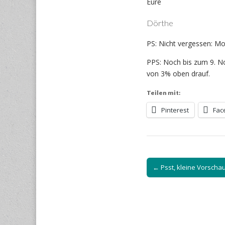
Eure
Dörthe
PS: Nicht vergessen: Mo
PPS: Noch bis zum 9. No
von 3% oben drauf.
Teilen mit:
Pinterest
Fac
Post
← Psst, kleine Vorscha
navigation