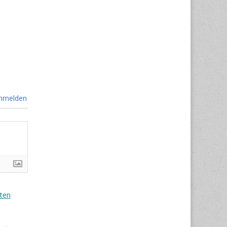
nmelden
ten