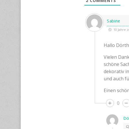
2
COMMENTS
Sabine
10 Jahre z
Hallo Dörth
Vielen Dank
schöne Sac
dekorativ i
und auch fü
Einen schö
0
Dö