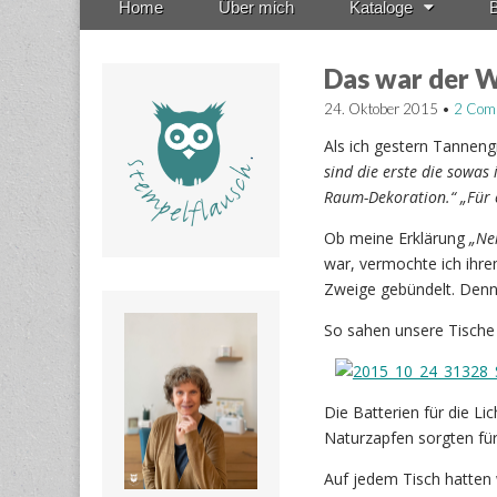
Home
Über mich
Kataloge
B
menu
to
content
Das war der 
24. Oktober 2015
•
2 Com
Als ich gestern Tanneng
sind die erste die sowas 
Raum-Dekoration.“
„Für 
Ob meine Erklärung
„Ne
war, vermochte ich ihre
Zweige gebündelt. Denn 
So sahen unsere Tische h
Die Batterien für die L
Naturzapfen sorgten fü
Auf jedem Tisch hatten