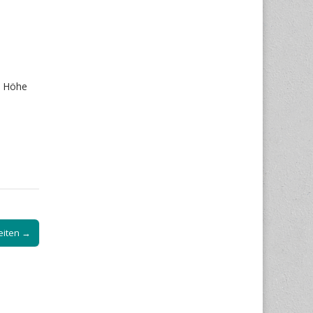
n Höhe
iten →