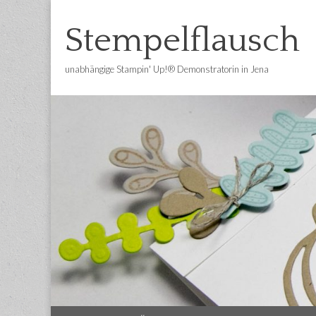
Stempelflausch
unabhängige Stampin' Up!® Demonstratorin in Jena
Main
Skip