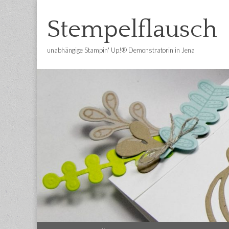
Stempelflausch
unabhängige Stampin' Up!® Demonstratorin in Jena
Main
Skip