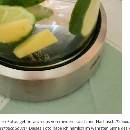
nen Fotos gehört auch das von meinem köstlichen Nachtisch
(Schoko
eerauce Sauce)
. Dieses Foto habe ich nämlich im wahrsten Sinne des