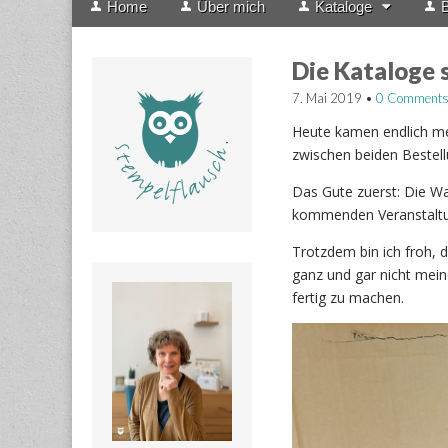
Home
Über mich
Kataloge
B
menu
to
content
Die Kataloge s
7. Mai 2019
•
0 Comment
Heute kamen endlich me
zwischen beiden Bestell
Das Gute zuerst: Die War
kommenden Veranstaltu
Trotzdem bin ich froh, d
ganz und gar nicht mei
fertig zu machen.