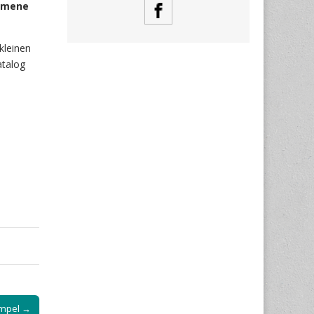
ommene
kleinen
atalog
empel →