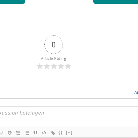
0
Article Rating
A
{}
[+]