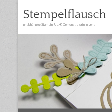
Stempelflausch
unabhängige Stampin' Up!® Demonstratorin in Jena
Main
Skip