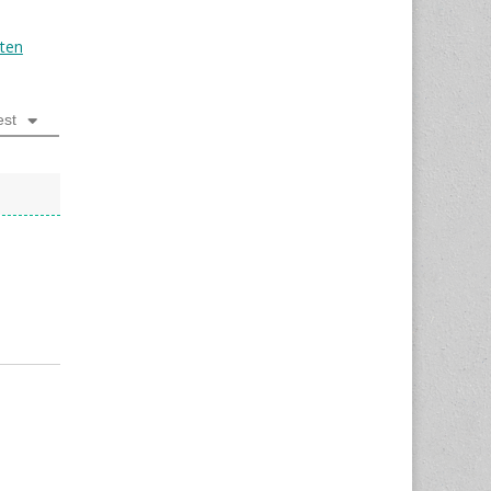
ten
est