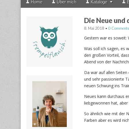
Home
Über mich
Kataloge
B
menu
to
content
Die Neue und 
8. Mai 2018
•
0 Comment
Gestern war es soweit: 
Was soll ich sagen, es 
den großen Vorteil, das
Abend von der Nachricht
Da war auf allen Seiten 
und sehr passionierte Tä
neuen Schwung ins Train
Neues kann durchaus er
liebgewonnen hat, aber 
So ähnlich wie mit der 
Farben aber es wird nich