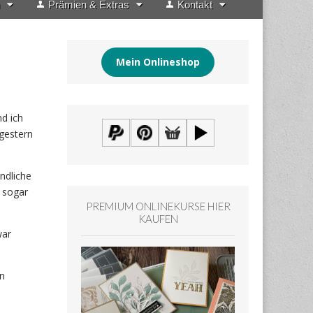
Prämien & Extras
Kontakt
Mein Onlineshop
d ich
gestern
ndliche
s sogar
PREMIUM ONLINEKURSE HIER
KAUFEN
war
en