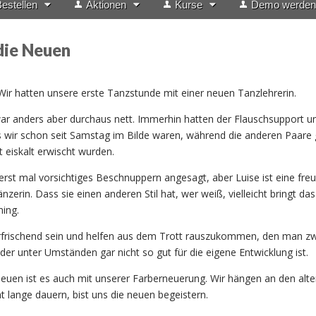
estellen
Aktionen
Kurse
Demo werden
die Neuen
s
Wir hatten unsere erste Tanzstunde mit einer neuen Tanzlehrerin.
war anders aber durchaus nett. Immerhin hatten der Flauschsupport un
s wir schon seit Samstag im Bilde waren, während die anderen Paare 
 eiskalt erwischt wurden.
erst mal vorsichtiges Beschnuppern angesagt, aber Luise ist eine freu
nzerin. Dass sie einen anderen Stil hat, wer weiß, vielleicht bringt da
ing.
frischend sein und helfen aus dem Trott rauszukommen, den man z
der unter Umständen gar nicht so gut für die eigene Entwicklung ist.
Neuen ist es auch mit unserer Farberneuerung. Wir hängen an den alt
t lange dauern, bist uns die neuen begeistern.