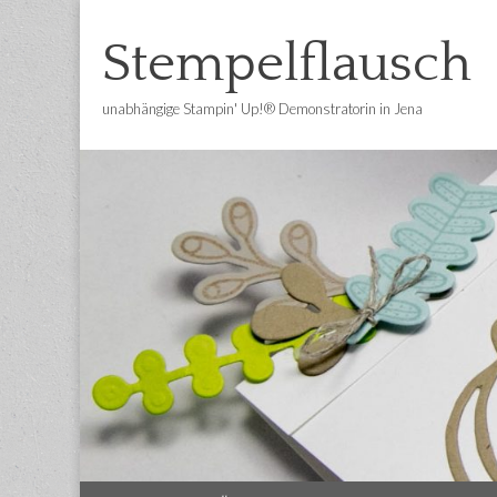
Stempelflausch
unabhängige Stampin' Up!® Demonstratorin in Jena
Main
Skip