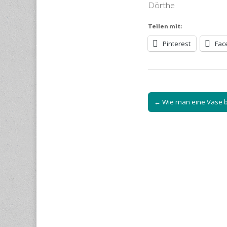
Dörthe
Teilen mit:
Pinterest
Fac
Post
← Wie man eine Vase 
navigation