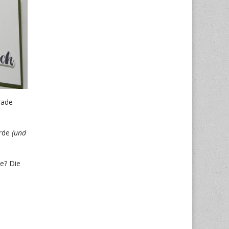
rade
ürde
(und
be? Die