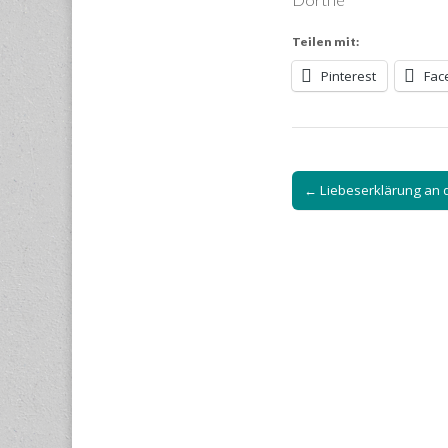
Teilen mit:
Pinterest
Fac
Post
← Liebeserklärung an 
navigation