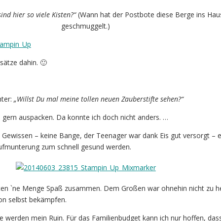
nd hier so viele Kisten?“
(Wann hat der Postbote diese Berge ins Hau
geschmuggelt.)
sätze dahin. 🙂
ter:
„Willst Du mal meine tollen neuen Zauberstifte sehen?“
 gern auspacken. Da konnte ich doch nicht anders. …
 Gewissen – keine Bange, der Teenager war dank Eis gut versorgt – 
 Aufmunterung zum schnell gesund werden.
ten `ne Menge Spaß zusammen. Dem Großen war ohnehin nicht zu he
on selbst bekämpfen.
e werden mein Ruin. Für das Familienbudget kann ich nur hoffen, das