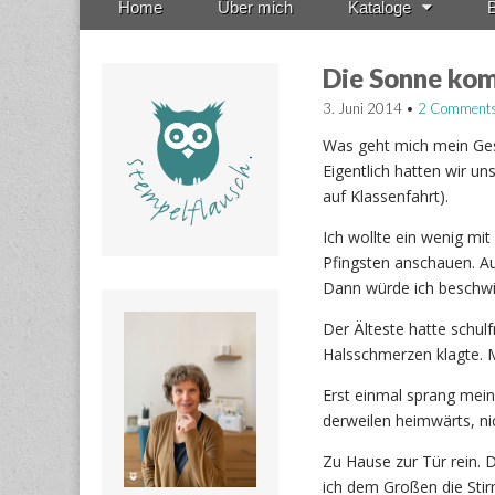
Home
Über mich
Kataloge
B
menu
to
content
Die Sonne ko
3. Juni 2014
•
2 Comment
Was geht mich mein Ges
Eigentlich hatten wir un
auf Klassenfahrt).
Ich wollte ein wenig mi
Pfingsten anschauen. Auf
Dann würde ich beschwin
Der Älteste hatte schulf
Halsschmerzen klagte. M
Erst einmal sprang mein
derweilen heimwärts, ni
Zu Hause zur Tür rein.
ich dem Großen die Stir