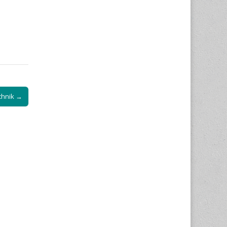
chnik →