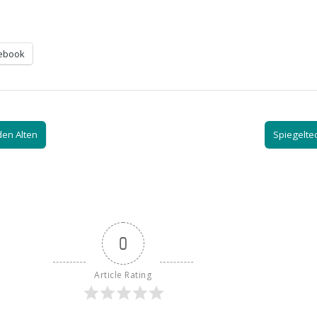
ebook
den Alten
Spiegelte
0
Article Rating