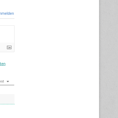
nmelden
ten
est