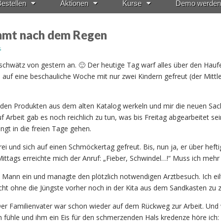
estellen
Aktionen
Kurse
Demo werden
mmt nach dem Regen
s
chwätz von gestern an. 🙂 Der heutige Tag warf alles über den Hauf
s auf eine beschauliche Woche mit nur zwei Kindern gefreut (der Mittle
t den Produkten aus dem alten Katalog werkeln und mir die neuen Sa
 Arbeit gab es noch reichlich zu tun, was bis Freitag abgearbeitet sein
gt in die freien Tage gehen.
rei und sich auf einen Schmöckertag gefreut. Bis, nun ja, er über heft
ittags erreichte mich der Anruf: „Fieber, Schwindel…!“ Muss ich mehr
 Mann ein und managte den plötzlich notwendigen Arztbesuch. Ich eil
cht ohne die Jüngste vorher noch in der Kita aus dem Sandkasten zu z
 Der Familienvater war schon wieder auf dem Rückweg zur Arbeit. Un
n fühle und ihm ein Eis für den schmerzenden Hals kredenze höre ich: