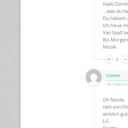
Hallo Dört
….was du he
Du hättest 
Ich freue m
Viel Spaß be
Bis Morgen
Nicole
0
Dörthe
12 Jahre z
Oh Nicole,
nett von Di
wirklich gu
LG