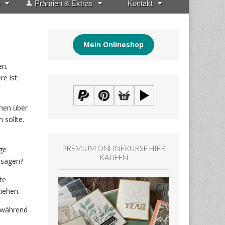
Prämien & Extras
Kontakt
Mein Onlineshop
en.
re ist
chen über
 sollte.
PREMIUM ONLINEKURSE HIER
ige
KAUFEN
 sagen?
te
iehen.
d während