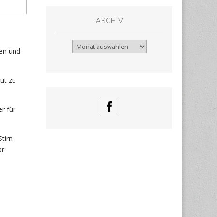
ARCHIV
Archiv
zen und
ut zu
er für
tirn
ar