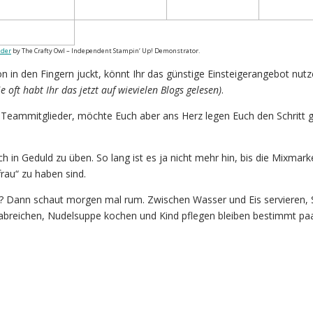
lder
by The Crafty Owl – Independent Stampin‘ Up! Demonstrator.
n in den Fingern juckt, könnt Ihr das günstige Einsteigerangebot nut
ie oft habt Ihr das jetzt auf wievielen Blogs gelesen)
.
 Teammitglieder, möchte Euch aber ans Herz legen Euch den Schritt g
ch in Geduld zu üben. So lang ist es ja nicht mehr hin, bis die Mixmark
rau“ zu haben sind.
? Dann schaut morgen mal rum. Zwischen Wasser und Eis servieren, S
abreichen, Nudelsuppe kochen und Kind pflegen bleiben bestimmt pa