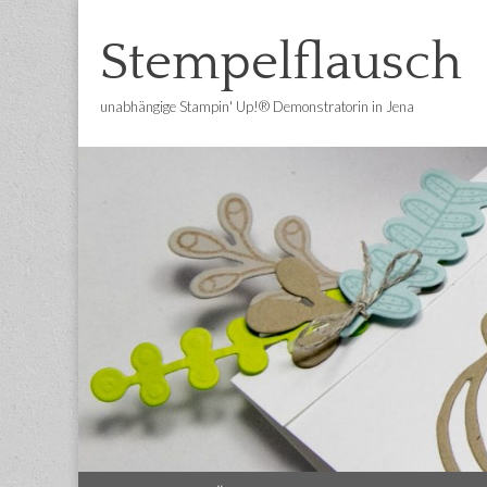
Stempelflausch
unabhängige Stampin' Up!® Demonstratorin in Jena
Main
Skip