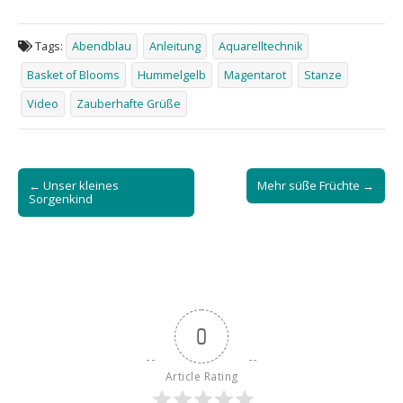
Tags:
Abendblau
Anleitung
Aquarelltechnik
Basket of Blooms
Hummelgelb
Magentarot
Stanze
Video
Zauberhafte Grüße
Post
← Unser kleines
Mehr süße Früchte →
navigation
Sorgenkind
0
Article Rating