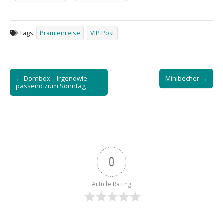
Tags:
Prämienreise
VIP Post
Post
← Dombox – Irgendwie
Minibecher →
navigation
passend zum Sonntag
0
Article Rating