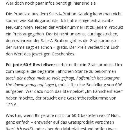
Wer doch noch paar Infos benötigt, hier sind sie:
Die Produkte aus dem Sale-A-Bration Katalog kann man nicht
kaufen wie Katalogprodukte. Ich hatte einige enttäuschte
Neukundinnen. Neben der Artikelnummer ist zu jedem Produkt
ein Preis angegeben. Der ist nicht umsonst durchgestrichen,
denn während der Sale-A-Bration gibt es die Gratisprodukte –
der Name sagt es schon – gratis. Der Preis verdeutlicht Euch
den Wert des jeweiligen Geschenkes.
Für
jede 60 € Bestellwert
erhaltet Ihr
ein
Gratisprodukt. Um
zum Beispiel die begehrte Fähnchen-Stanze zu bekommen
(
nach der haben mich so Viele gefragt, hoffentlich hat Stampin‘
Up! davon genug auf Lager
), müsst Ihr eine Bestellung von 60€
aufgeben. Wer dazu noch das Stempelset „Im Fähnchenfieber“
haben möchte, der braucht eine Gesamtbestellsumme von
120 €.
Was tun, wenn Ihr gerade nicht für 60 € bestellen wollt? Nun,
ganz einfach – entweder auf das Gratisprodukt verzichten
(
hart, ich weiß
), oder aber den Materialbestand prüfen (was