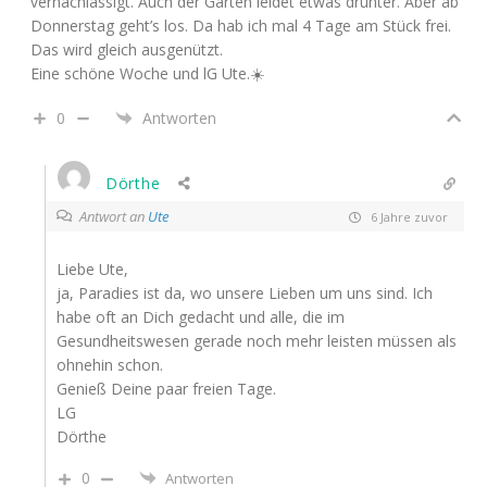
vernachlässigt. Auch der Garten leidet etwas drunter. Aber ab
Donnerstag geht’s los. Da hab ich mal 4 Tage am Stück frei.
Das wird gleich ausgenützt.
Eine schöne Woche und lG Ute.☀️
0
Antworten
Dörthe
Antwort an
Ute
6 Jahre zuvor
Liebe Ute,
ja, Paradies ist da, wo unsere Lieben um uns sind. Ich
habe oft an Dich gedacht und alle, die im
Gesundheitswesen gerade noch mehr leisten müssen als
ohnehin schon.
Genieß Deine paar freien Tage.
LG
Dörthe
0
Antworten