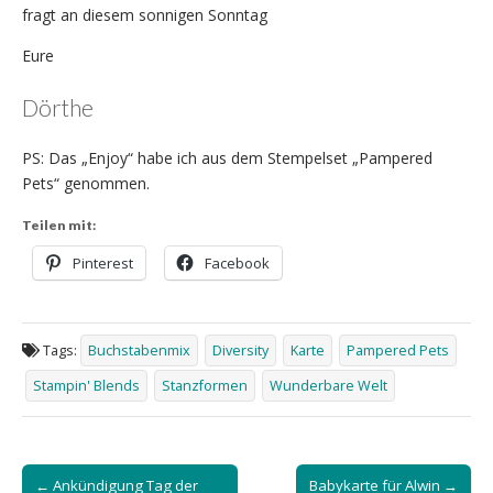
fragt an diesem sonnigen Sonntag
Eure
Dörthe
PS: Das „Enjoy“ habe ich aus dem Stempelset „Pampered
Pets“ genommen.
Teilen mit:
Pinterest
Facebook
Tags:
Buchstabenmix
Diversity
Karte
Pampered Pets
Stampin' Blends
Stanzformen
Wunderbare Welt
Post
← Ankündigung Tag der
Babykarte für Alwin →