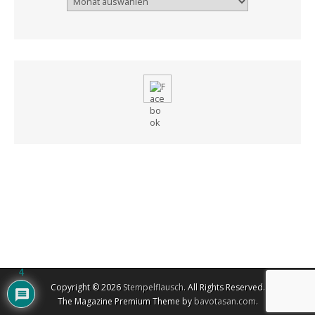
4
Copyright © 2026
Stempelflausch
. All Rights Reserved.
The Magazine Premium Theme by
bavotasan.com
.