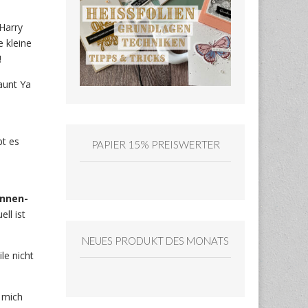
Harry
 kleine
!
aunt Ya
bt es
PAPIER 15% PREISWERTER
nnen-
ll ist
NEUES PRODUKT DES MONATS
le nicht
 mich