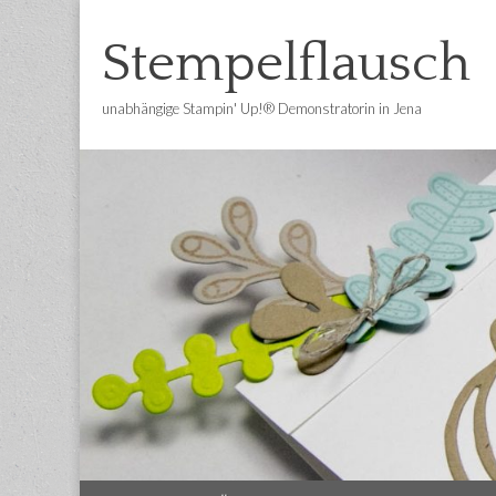
Stempelflausch
unabhängige Stampin' Up!® Demonstratorin in Jena
Main
Skip