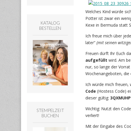
Welches Kind würde sic
Potter ist zwar ein wen
KATALOG
Kexe in Bermuda statt S
BESTELLEN
Ich freue mich über jede
later“
(mit seinen witzig
Freuen dürft Ihr Euch d
aufgefüllt
wird. Am bes
nur, so lange der Vorrat 
Wochenangeboten, die e
Ich würde mich freuen,
Code
(Hostess Code) ein
dieser gültig:
3QXMUHP
Wichtig: Nutzt den Code 
STEMPELZEIT
verliert!
BUCHEN
Mit der Eingabe des Cod