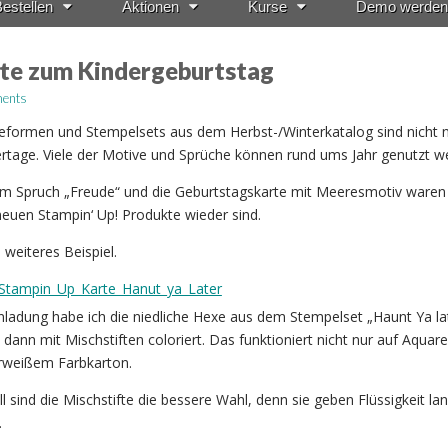
estellen
Aktionen
Kurse
Demo werden
te zum Kindergeburtstag
ents
geformen und Stempelsets aus dem Herbst-/Winterkatalog sind nicht 
rtage. Viele der Motive und Sprüche können rund ums Jahr genutzt w
m Spruch „Freude“ und die Geburtstagskarte mit Meeresmotiv waren 
e neuen Stampin‘ Up! Produkte wieder sind.
 weiteres Beispiel.
nladung habe ich die niedliche Hexe aus dem Stempelset „Haunt Ya la
ann mit Mischstiften coloriert. Das funktioniert nicht nur auf Aquarel
erweißem Farbkarton.
l sind die Mischstifte die bessere Wahl, denn sie geben Flüssigkeit l
.