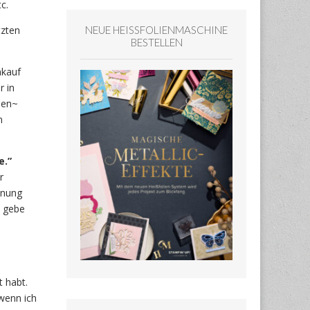
c.
NEUE HEISSFOLIENMASCHINE
tzten
BESTELLEN
kauf
r in
chen~
n
e.”
r
hnung
n gebe
 habt.
wenn ich