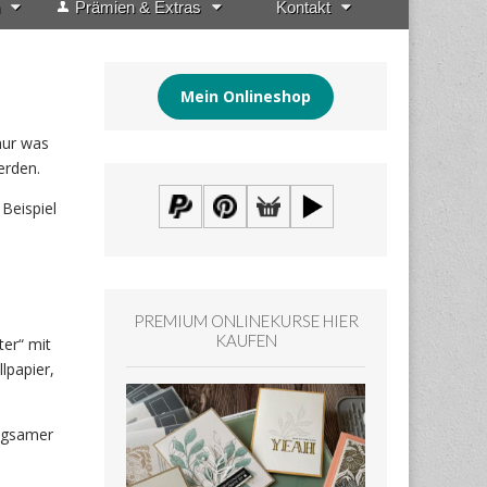
Prämien & Extras
Kontakt
Mein Onlineshop
nur was
erden.
Beispiel
PREMIUM ONLINEKURSE HIER
KAUFEN
ter“ mit
lpapier,
angsamer