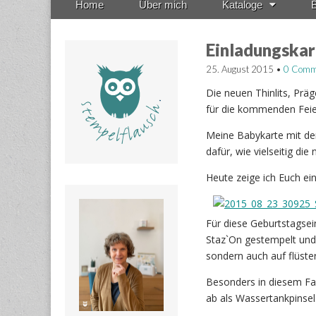
Home
Über mich
Kataloge
B
menu
to
content
Einladungskar
25. August 2015
•
0 Comm
Die neuen Thinlits, Prä
für die kommenden Feie
Meine Babykarte mit de
dafür, wie vielseitig di
Heute zeige ich Euch ein
Für diese Geburtstagsei
Staz`On gestempelt und d
sondern auch auf flüst
Besonders in diesem Fal
ab als Wassertankpinsel