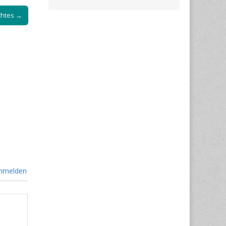
chtes →
nmelden