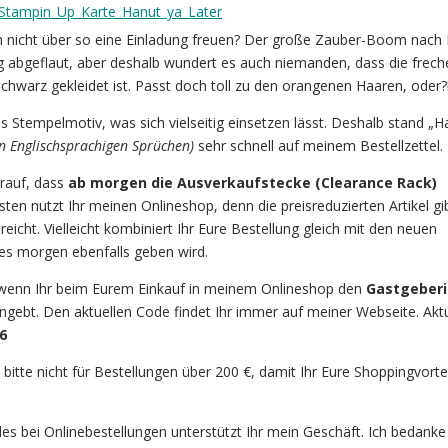
h nicht über so eine Einladung freuen? Der große Zauber-Boom nach 
ig abgeflaut, aber deshalb wundert es auch niemanden, dass die freche
chwarz gekleidet ist. Passt doch toll zu den orangenen Haaren, oder?
s Stempelmotiv, was sich vielseitig einsetzen lässt. Deshalb stand „H
en Englischsprachigen Sprüchen)
sehr schnell auf meinem Bestellzettel.
arauf, dass
ab morgen die Ausverkaufstecke (Clearance Rack)
ten nutzt Ihr meinen Onlineshop, denn die preisreduzierten Artikel gi
reicht. Vielleicht kombiniert Ihr Eure Bestellung gleich mit den neuen
s morgen ebenfalls geben wird.
 wenn Ihr beim Eurem Einkauf in meinem Onlineshop den
Gastgeberi
gebt. Den aktuellen Code findet Ihr immer auf meiner Webseite. Aktue
6
bitte nicht für Bestellungen über 200 €, damit Ihr Eure Shoppingvortei
es bei Onlinebestellungen unterstützt Ihr mein Geschäft. Ich bedanke