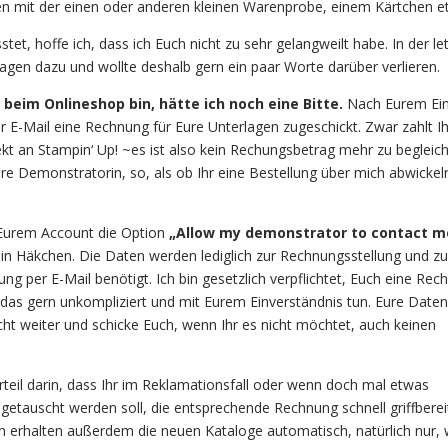
n mit der einen oder anderen kleinen Warenprobe, einem Kärtchen et
et, hoffe ich, dass ich Euch nicht zu sehr gelangweilt habe. In der le
ragen dazu und wollte deshalb gern ein paar Worte darüber verlieren.
beim Onlineshop bin, hätte ich noch eine Bitte.
Nach Eurem Ein
 E-Mail eine Rechnung für Eure Unterlagen zugeschickt. Zwar zahlt Ih
kt an Stampin‘ Up! ~es ist also kein Rechungsbetrag mehr zu beglei
ure Demonstratorin, so, als ob Ihr eine Bestellung über mich abwickel
 Eurem Account die Option
„Allow my demonstrator to contact m
 ein Häkchen. Die Daten werden lediglich zur Rechnungsstellung und zu
g per E-Mail benötigt. Ich bin gesetzlich verpflichtet, Euch eine Rec
das gern unkompliziert und mit Eurem Einverständnis tun. Eure Date
icht weiter und schicke Euch, wenn Ihr es nicht möchtet, auch keinen
rteil darin, dass Ihr im Reklamationsfall oder wenn doch mal etwas
tauscht werden soll, die entsprechende Rechnung schnell griffbereit
n erhalten außerdem die neuen Kataloge automatisch, natürlich nur, 