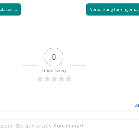
tblasen …
Verpackung für Eingema
0
Article Rating
A