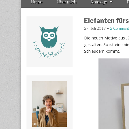
Home
Über mich
Kataloge
B
menu
to
content
Elefanten für
27. Juli 2017
•
2 Comment
Die neuen Motive aus
„
gestalten. So ist eine n
Schleudern kommt.