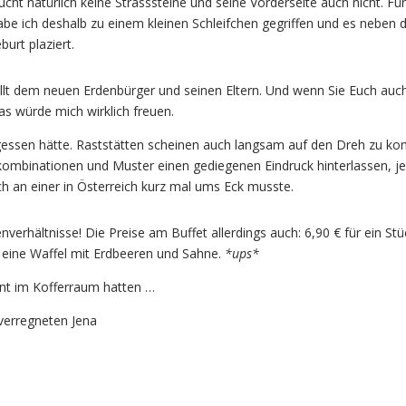
ucht natürlich keine Strasssteine und seine Vorderseite auch nicht. Für
abe ich deshalb zu einem kleinen Schleifchen gegriffen und es neben
burt plaziert.
fällt dem neuen Erdenbürger und seinen Eltern. Und wenn Sie Euch auc
as würde mich wirklich freuen.
rgessen hätte. Raststätten scheinen auch langsam auf den Dreh zu k
ombinationen und Muster einen gediegenen Eindruck hinterlassen, je
ich an einer in Österreich kurz mal ums Eck musste.
enverhältnisse! Die Preise am Buffet allerdings auch: 6,90 € für ein Stü
r eine Waffel mit Erdbeeren und Sahne.
*ups*
ant im Kofferraum hatten …
verregneten Jena