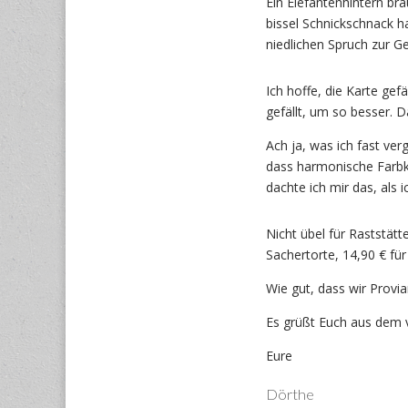
Ein Elefantenhintern bra
bissel Schnickschnack h
niedlichen Spruch zur Ge
Ich hoffe, die Karte ge
gefällt, um so besser. D
Ach ja, was ich fast ve
dass harmonische Farbk
dachte ich mir das, als 
Nicht übel für Raststätt
Sachertorte, 14,90 € fü
Wie gut, dass wir Provi
Es grüßt Euch aus dem 
Eure
Dörthe