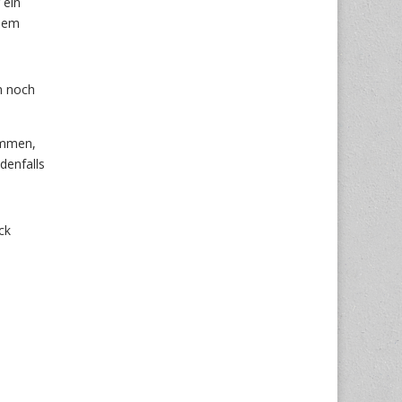
 ein
 dem
h noch
ommen,
denfalls
ck