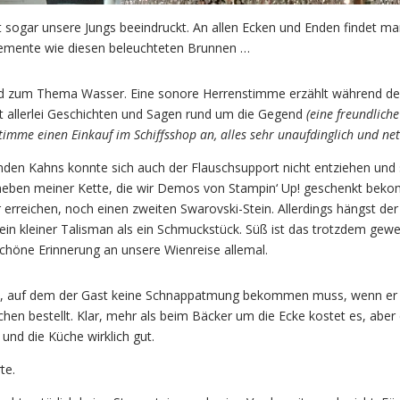
t sogar unsere Jungs beeindruckt. An allen Ecken und Enden findet m
elemente wie diesen beleuchteten Brunnen …
end zum Thema Wasser. Eine sonore Herrenstimme erzählt während de
t allerlei Geschichten und Sagen rund um die Gegend
(eine freundlich
imme einen Einkauf im Schiffsshop an, alles sehr unaufdinglich und net
den Kahns konnte sich auch der Flauschsupport nicht entziehen und
u neben meiner Kette, die wir Demos von Stampin‘ Up! geschenkt bek
r erreichen, noch einen zweiten Swarovski-Stein. Allerdings hängst der
r ein kleiner Talisman als ein Schmuckstück. Süß ist das trotzdem gew
chöne Erinnerung an unsere Wienreise allemal.
 eins, auf dem der Gast keine Schnappatmung bekommen muss, wenn er
chen bestellt. Klar, mehr als beim Bäcker um die Ecke kostet es, aber
und die Küche wirklich gut.
te.