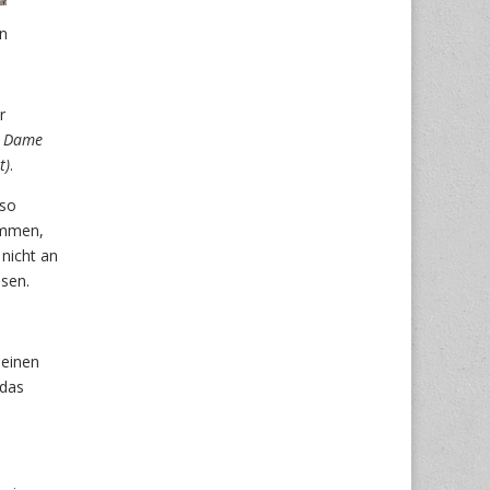
an
r
e Dame
t)
.
 so
ommen,
 nicht an
esen.
 einen
 das