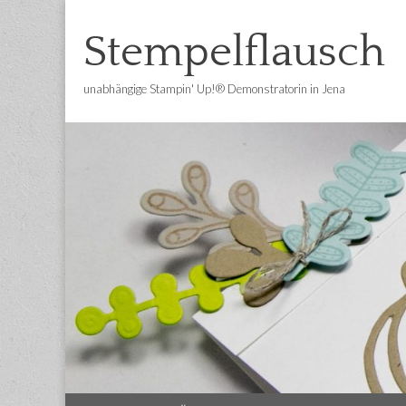
Stempelflausch
unabhängige Stampin' Up!® Demonstratorin in Jena
Main
Skip