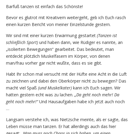
Barfuß tanzen ist einfach das Schönste!
Bevor es glutrot mit Kreativem weitergeht, geb ich Euch rasch
einen kurzen Bericht von meiner Einzelstunde gestern.
Wir sind mit einer kurzen Erwärmung gestartet
(Tanzen ist
schließlich Sport)
und haben dann, wie Rüdiger es nannte, an
„isolierten Bewegungen“ gearbeitet. Das bedeutet, man
entdeckt plötzlich Muskelfasern im Körper, von denen
man/frau vorher gar nicht wußte, dass es sie gibt.
Habt Ihr schon mal versucht mit der Hüfte eine Acht in die Luft
zu zeichnen und dabei den Oberkörper nicht zu bewegen? Das
macht viel Spaß
(und Muskelkater)
kann ich Euch sagen. Wir
hatten gestern echt was zu lachen.
„Da geht noch mehr! Da
geht noch mehr!“
Und Hausaufgaben habe ich jetzt auch noch
…
Langsam verstehe ich, was Nietzsche meinte, als er sagte, das
Leben müsse man tanzen. Er hat allerdings auch das hier
gesagt:
„
Man muss noch Chaos in sich haben, um einen