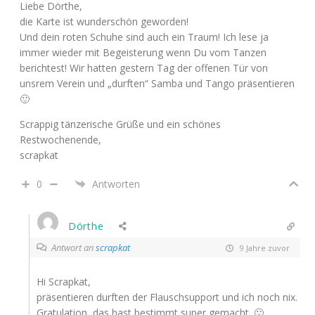
Liebe Dörthe,
die Karte ist wunderschön geworden!
Und dein roten Schuhe sind auch ein Traum! Ich lese ja
immer wieder mit Begeisterung wenn Du vom Tanzen
berichtest! Wir hatten gestern Tag der offenen Tür von
unsrem Verein und „durften“ Samba und Tango präsentieren
🙂
Scrappig tänzerische Grüße und ein schönes
Restwochenende,
scrapkat
0
Antworten
Dörthe
Antwort an
scrapkat
9 Jahre zuvor
Hi Scrapkat,
präsentieren durften der Flauschsupport und ich noch nix.
Gratulation, das hast bestimmt super gemacht. 🙂