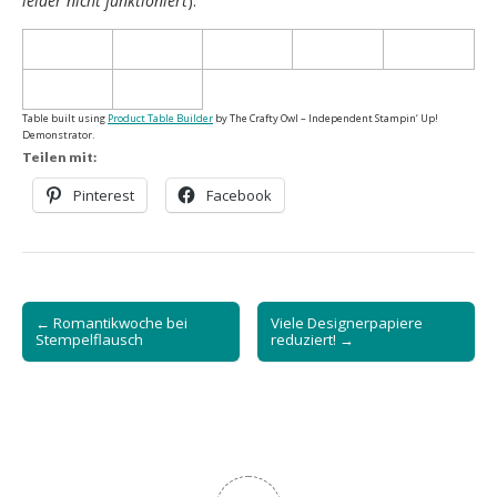
leider nicht funktioniert
).
Table built using
Product Table Builder
by The Crafty Owl – Independent Stampin‘ Up!
Demonstrator.
Teilen mit:
Pinterest
Facebook
Post
← Romantikwoche bei
Viele Designerpapiere
navigation
Stempelflausch
reduziert! →