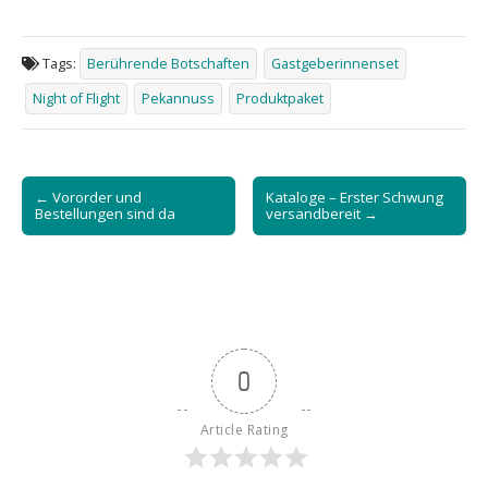
Tags:
Berührende Botschaften
Gastgeberinnenset
Night of Flight
Pekannuss
Produktpaket
Post
← Vororder und
Kataloge – Erster Schwung
navigation
Bestellungen sind da
versandbereit →
0
Article Rating