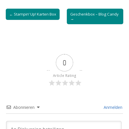
Post
← Stampin‘ Up! Karten Box
Geschenkbox – Blog Candy
navigation
→
0
Article Rating
Abonnieren
Anmelden