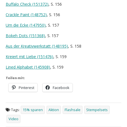
Buffalo Check (151372)
, S. 156
Crackle Paint (148752)
, S. 156
Um die Ecke (147950)
, S. 157
Bokeh Dots (151368)
, S. 157
Aus der Kreativwerkstatt (148195)
, S. 158
Kreiert mit Liebe (151476)
, S. 159
Lined Alphabet (145908)
, S. 159
Teilen mit:
Pinterest
Facebook
Tags:
15% sparen
Aktion
Flashsale
Stempelsets
Video