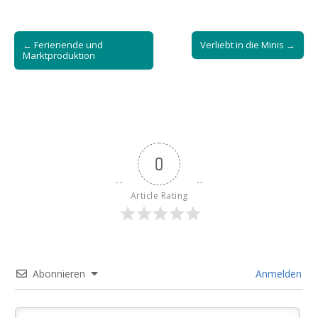
Post
← Ferienende und
Verliebt in die Minis →
navigation
Marktproduktion
0
Article Rating
Abonnieren
Anmelden