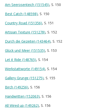
Am Seerosenteich (151545)
, S. 150
Best Catch (148598)
, S. 150
Country Road (151356)
, S. 151
Artisian Texture (151278)
, S. 152
Durch die Gezeiten (143464)
, S. 152
Glück und Meer (151535)
, S. 153
Let it Ride (148765)
, S. 154
Werkstattworte (149154)
, S. 154
Gallery Grunge (151275)
, S. 155
Birch (149256)
, S. 156
Handwritten (152063)
, S. 156
All Wired up (149262)
, S. 156