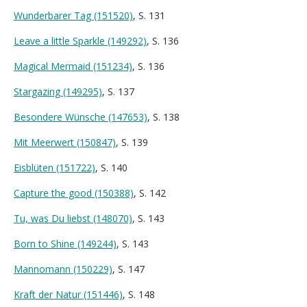
Wunderbarer Tag (151520)
, S. 131
Leave a little Sparkle (149292)
, S. 136
Magical Mermaid (151234)
, S. 136
Stargazing (149295)
, S. 137
Besondere Wünsche (147653)
, S. 138
Mit Meerwert (150847)
, S. 139
Eisblüten (151722)
, S. 140
Capture the good (150388)
, S. 142
Tu, was Du liebst (148070)
, S. 143
Born to Shine (149244)
, S. 143
Mannomann (150229)
, S. 147
Kraft der Natur (151446)
, S. 148