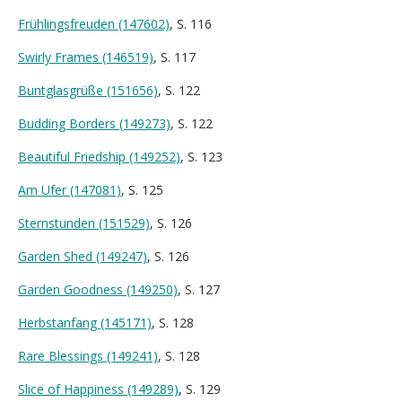
Frühlingsfreuden (147602)
, S. 116
Swirly Frames (146519)
, S. 117
Buntglasgrüße (151656)
, S. 122
Budding Borders (149273)
, S. 122
Beautiful Friedship (149252)
, S. 123
Am Ufer (147081)
, S. 125
Sternstunden (151529)
, S. 126
Garden Shed (149247)
, S. 126
Garden Goodness (149250)
, S. 127
Herbstanfang (145171)
, S. 128
Rare Blessings (149241)
, S. 128
Slice of Happiness (149289)
, S. 129