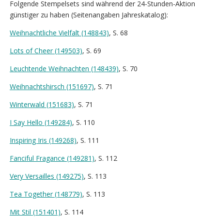
Folgende Stempelsets sind während der 24-Stunden-Aktion
günstiger zu haben (Seitenangaben Jahreskatalog):
Weihnachtliche Vielfalt (148843)
, S. 68
Lots of Cheer (149503)
, S. 69
Leuchtende Weihnachten (148439)
, S. 70
Weihnachtshirsch (151697)
, S. 71
Winterwald (151683)
, S. 71
I Say Hello (149284)
, S. 110
Inspiring Iris (149268)
, S. 111
Fanciful Fragance (149281)
, S. 112
Very Versailles (149275)
, S. 113
Tea Together (148779)
, S. 113
Mit Stil (151401)
, S. 114