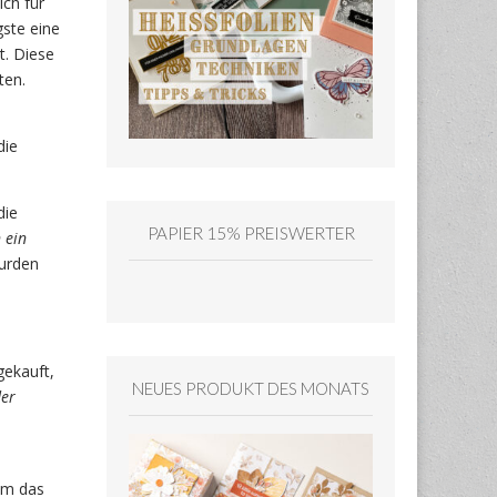
ich für
gste eine
t. Diese
ten.
die
die
PAPIER 15% PREISWERTER
 ein
wurden
gekauft,
NEUES PRODUKT DES MONATS
der
um das