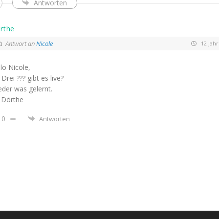
Antworten
rthe
Antwort an
Nicole
12 Jahr
lo Nicole,
 Drei ??? gibt es live?
der was gelernt.
 Dörthe
0
Antworten