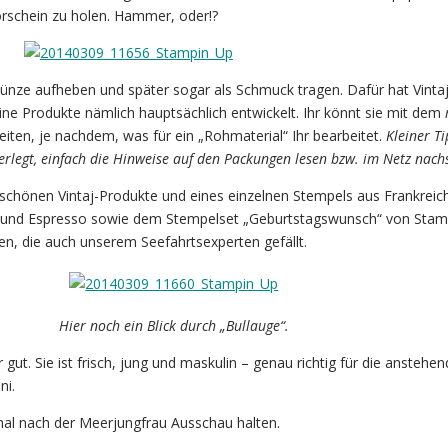
orschein zu holen. Hammer, oder!?
ünze aufheben und später sogar als Schmuck tragen. Dafür hat Vinta
ne Produkte nämlich hauptsächlich entwickelt. Ihr könnt sie mit dem
iten, je nachdem, was für ein „Rohmaterial“ Ihr bearbeitet.
Kleiner Ti
zerlegt, einfach die Hinweise auf den Packungen lesen bzw. im Netz nac
schönen Vintaj-Produkte und eines einzelnen Stempels aus Frankreich
und Espresso sowie dem Stempelset „Geburtstagswunsch“ von Stamp
en, die auch unserem Seefahrtsexperten gefällt.
Hier noch ein Blick durch „Bullauge“.
r gut. Sie ist frisch, jung und maskulin – genau richtig für die anstehe
ni.
mal nach der Meerjungfrau Ausschau halten.