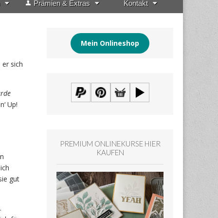
Prämien & Extras
Kontakt
Mein Onlineshop
 er sich
ürde
n‘ Up!
PREMIUM ONLINEKURSE HIER
KAUFEN
en
ich
ie gut
.