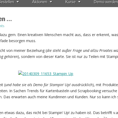
estellen
Aktionen
Kurse
Demo werden
en …
nts
dazu gern. Einen kreativen Menschen macht aus, dass er erkennt, was
Pfade besorgen muss.
icht von meiner Beziehung (
die steht außer Frage und allzu Privates w
log gehören
), sondern von dieser Karte. Sie ist nur zu Teilen mit Stampi
it (
und habe sie als Demo für Stampin‘ Up! ausdrücklich
), mit Produkt
eiten. In Sachen Trends für Kartenbasteln und Scrapbooking versuche 
n. Das erwarten auch meine Kundinnen und Kunden. Nur so kann ich s
.
en etwas dazu, das nicht bei Stampin‘ Up! zu haben ist. Das betrifft v.a