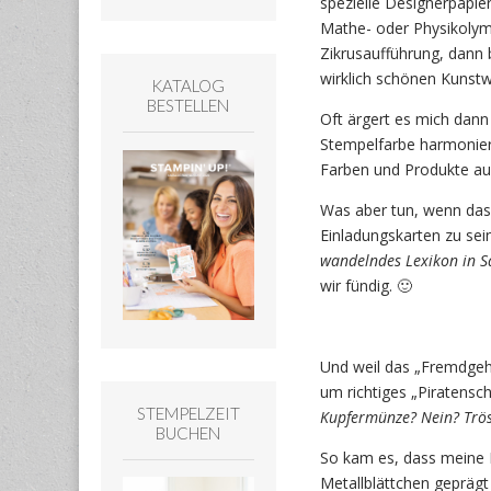
spezielle Designerpapier
Mathe- oder Physikolympi
Zikrusaufführung, dann 
wirklich schönen Kunstw
KATALOG
BESTELLEN
Oft ärgert es mich dann
Stempelfarbe harmoniert
Farben und Produkte auf
Was aber tun, wenn das
Einladungskarten zu sei
wandelndes Lexikon in Sa
wir fündig. 🙂
Und weil das „Fremdgehe
um richtiges „Piratens
STEMPELZEIT
Kupfermünze? Nein? Tröst
BUCHEN
So kam es, dass meine 
Metallblättchen geprägt