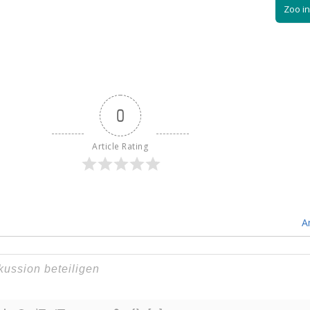
Zoo in
0
Article Rating
A