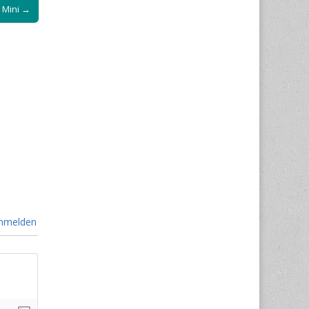
 Mini →
nmelden