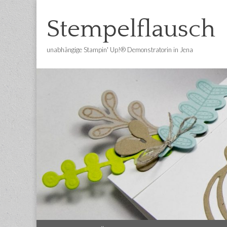
Stempelflausch
unabhängige Stampin' Up!® Demonstratorin in Jena
Main
Skip