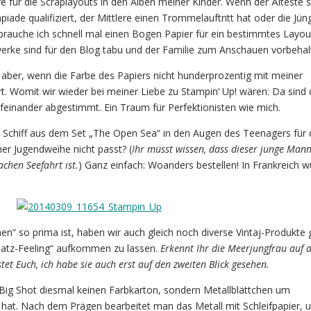
e für die Scraplayouts in den Alben meiner Kinder. Wenn der Älteste s
ade qualifiziert, der Mittlere einen Trommelauftritt hat oder die Jün
brauche ich schnell mal einen Bogen Papier für ein bestimmtes Layou
erke sind für den Blog tabu und der Familie zum Anschauen vorbehal
 aber, wenn die Farbe des Papiers nicht hunderprozentig mit meiner
. Womit wir wieder bei meiner Liebe zu Stampin‘ Up! wären: Da sind 
einander abgestimmt. Ein Traum für Perfektionisten wie mich.
 Schiff aus dem Set „The Open Sea“ in den Augen des Teenagers für 
ner Jugendweihe nicht passt? (
Ihr müsst wissen, dass dieser junge Mann
chen Seefahrt ist.
) Ganz einfach: Woanders bestellen! In Frankreich 
n“ so prima ist, haben wir auch gleich noch diverse Vintaj-Produkte 
chatz-Feeling“ aufkommen zu lassen.
Erkennt Ihr die Meerjungfrau auf 
et Euch, ich habe sie auch erst auf den zweiten Blick gesehen.
Big Shot diesmal keinen Farbkarton, sondern Metallblättchen um
 hat. Nach dem Prägen bearbeitet man das Metall mit Schleifpapier, 