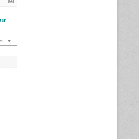
ten
est