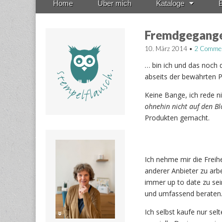
Home
Über mich
Kataloge
B
menu
to
content
Fremdgegang
10. März 2014
•
2 Comme
… bin ich und das noch 
abseits der bewährten 
Keine Bange, ich rede n
ohnehin nicht auf den B
Produkten gemacht.
Ich nehme mir die Freihe
anderer Anbieter zu arb
immer up to date zu sei
und umfassend beraten
Ich selbst kaufe nur selt