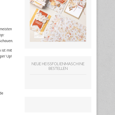
j
meisten
pp:
hschauen.
 ist mit
in‘ Up!
NEUE HEISSFOLIENMASCHINE
BESTELLEN
nde