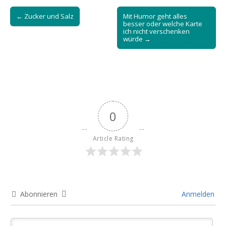
Post
← Zucker und Salz
Mit Humor geht alles
navigation
besser oder welche Karte
ich nicht verschenken
würde →
0
Article Rating
Abonnieren
Anmelden