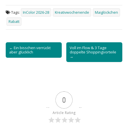
Tags:
InColor 2026-28
Kreativwochenende
Maiglöckchen
Rabatt
Post
← Ein bisschen verrückt
Voll im Flow & 3 Tage
navigation
aber glücklich
doppelte Shoppingvorteile
→
0
Article Rating