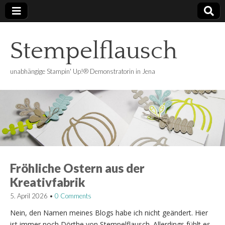
Stempelflausch
unabhängige Stampin' Up!® Demonstratorin in Jena
Fröhliche Ostern aus der
Kreativfabrik
5. April 2026
•
0 Comments
Nein, den Namen meines Blogs habe ich nicht geändert. Hier
ist immer noch Dörthe von Stempelflausch. Allerdings fühlt es