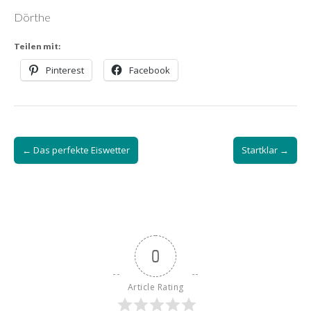
Dörthe
Teilen mit:
Pinterest
Facebook
Post
← Das perfekte Eiswetter
Startklar →
navigation
0
Article Rating