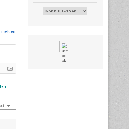
Archiv
nmelden
ten
est