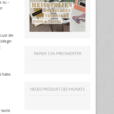
e zu –
er
Lust die
ollegin
t
PAPIER 15% PREISWERTER
z habe.
NEUES PRODUKT DES MONATS
 leicht