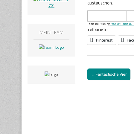
austauschen.
Table built using
Product Table Bui
Teilen mit:
MEIN TEAM
Pinterest
Fac
Post
← Fantastische Vier
navigation