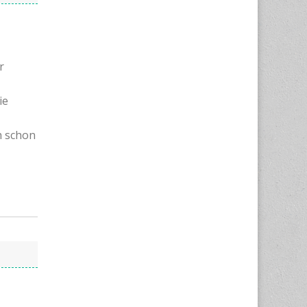
r
ie
h schon