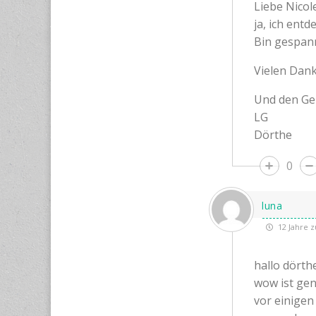
Liebe Nicol
ja, ich ent
Bin gespann
Vielen Dank
Und den Geh
LG
Dörthe
0
luna
12 Jahre z
hallo dörth
wow ist gen
vor einigen