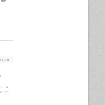
 die
.
e zuvor

re es
tzdem,