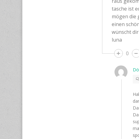
raus gekomm
tasche ist 
mögen die g
einen schö
wünscht dir
luna
0
Dö
Hal
dan
Da
Da
su
man
spo