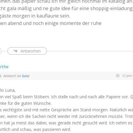
en. das papier schau ich mir gleich nochmal im katalog an.
echt gala mäßig und ne gute idee für eine shoppig-einladung
äste morgen in kauflaune sein.
nen abend und noch einige momente der ruhe
Antworten
rthe
Antwort an
luna
12 Jahr
lo Luna,
n viel Spaß beim Stöbern. Ich stelle nach und nach alle Papiere vor. 
nke für die guten Wünsche.
s wichtigste sind mit nette Gespräche am Stand morgen. Natürlich wä
per, wenn ich die Sachen nicht wieder mit zurücknehmen müsste. Tro
 hat ja meist das dabei, was gerade nicht gesucht wird. Ich nehm es
rtlich und schau, was passieren wird.