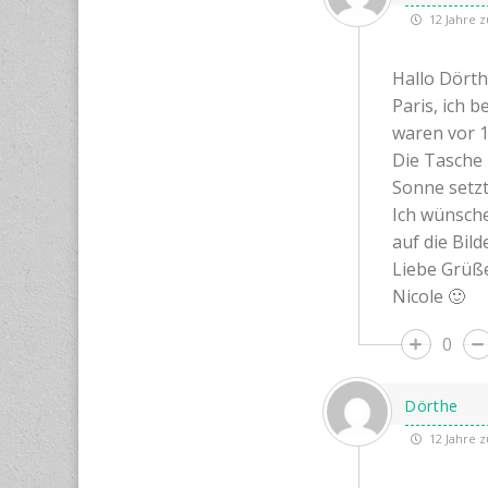
12 Jahre z
Hallo Dörth
Paris, ich 
waren vor 1
Die Tasche 
Sonne setzt
Ich wünsche
auf die Bil
Liebe Grüß
Nicole 🙂
0
Dörthe
12 Jahre z