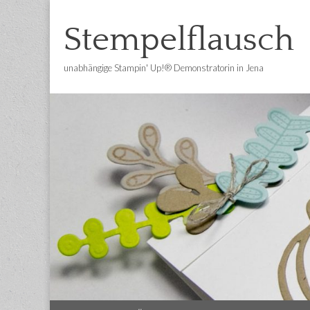
Stempelflausch
unabhängige Stampin' Up!® Demonstratorin in Jena
Main
Skip