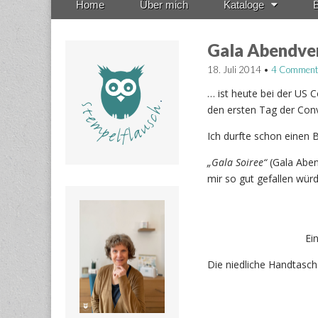
Home
Über mich
Kataloge
B
menu
to
content
Gala Abendve
18. Juli 2014
•
4 Comment
… ist heute bei der US 
den ersten Tag der Conv
Ich durfte schon einen 
„Gala Soiree“
(Gala Abe
mir so gut gefallen würd
Ei
Die niedliche Handtasch