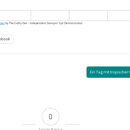
lder
by The Crafty Owl – Independent Stampin‘ Up! Demonstrator.
ebook
Ein Tag mit tropischer
0
Article Rating