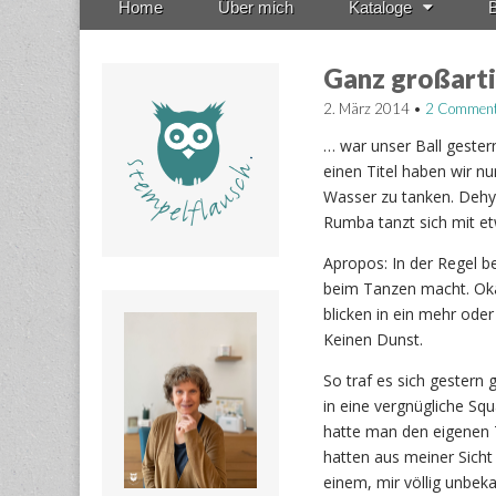
Home
Über mich
Kataloge
B
menu
to
content
Ganz großart
2. März 2014
•
2 Commen
… war unser Ball gester
einen Titel haben wir n
Wasser zu tanken. Dehy
Rumba tanzt sich mit et
Apropos: In der Regel b
beim Tanzen macht. Okay
blicken in ein mehr ode
Keinen Dunst.
So traf es sich gestern 
in eine vergnügliche S
hatte man den eigenen 
hatten aus meiner Sicht
einem, mir völlig unbek