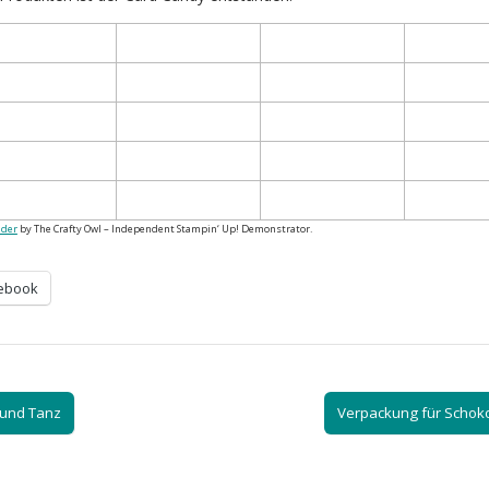
lder
by The Crafty Owl – Independent Stampin‘ Up! Demonstrator.
ebook
und Tanz
Verpackung für Schok