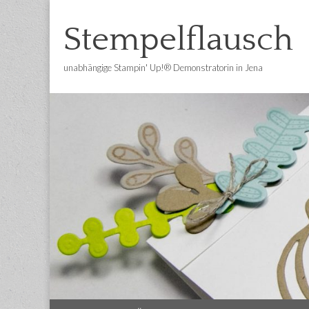
Stempelflausch
unabhängige Stampin' Up!® Demonstratorin in Jena
Main
Skip