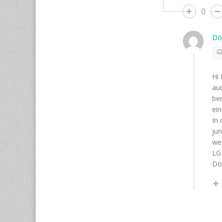
0
Dö
Hi 
au
ben
ei
In 
ju
we
LG
Dö