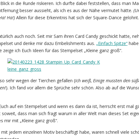
lick in die Runde riskieren. Ich durfte dabei feststellen, dass man M
tfernung besser aussieht, als ich es aus der Nähe vermutet hätte.
(U
Ha! Ha!)
Allein für diese Erkenntnis hat sich der Square-Dance gelohnt
atürlich auch noch. Seit mir Sam ihren Card Candy geschickt hatte, ne
mpelset und denke mir dazu Embelishments aus.
„Einfach Spitze“
habe 
te zeige ich Euch Ideen für das Stempelset „Kleine ganz groß“.
 so sehr wegen der Tierchen gefallen (
Ich weiß, Einige mussten den sü
en!
). Ich fand vor allem die Sprüche sehr schön. Also ab auf die Wunsc
t Euch auf ein Stempelset und wenn es dann da ist, herrscht erst mal 
 soweit, dass man sich fragt warum in aller Welt man dieses Set eigen
s mir mit „Kleine ganz groß“.
it jedem einzelnen Motiv beschäftigt habe, waren schnell viele sch