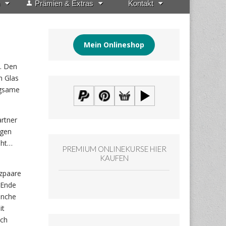
Prämien & Extras
Kontakt
Mein Onlineshop
t. Den
n Glas
ngsame
artner
ugen
eht…
PREMIUM ONLINEKURSE HIER
KAUFEN
nzpaare
 Ende
anche
it
ich