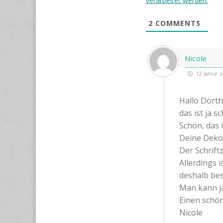
verarbeitet werden.
2
COMMENTS
Nicole
12 Jahre z
Hallo Dört
das ist ja s
Schön, das 
Deine Deko
Der Schriftz
Allerdings 
deshalb bes
Man kann ja 
Einen schö
Nicole