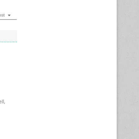
est
ll,