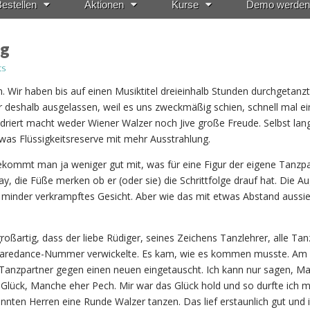
estellen
Aktionen
Kurse
Demo werden
ig
ts
n. Wir haben bis auf einen Musiktitel dreieinhalb Stunden durchgetanz
ur deshalb ausgelassen, weil es uns zweckmäßig schien, schnell mal ei
driert macht weder Wiener Walzer noch Jive große Freude. Selbst la
was Flüssigkeitsreserve mit mehr Ausstrahlung.
ekommt man ja weniger gut mit, was für eine Figur der eigene Tanzp
, die Füße merken ob er (oder sie) die Schrittfolge drauf hat. Die A
r minder verkrampftes Gesicht. Aber wie das mit etwas Abstand aussi
großartig, dass der liebe Rüdiger, seines Zeichens Tanzlehrer, alle Ta
quaredance-Nummer verwickelte. Es kam, wie es kommen musste. Am
Tanzpartner gegen einen neuen eingetauscht. Ich kann nur sagen, M
 Glück, Manche eher Pech. Mir war das Glück hold und so durfte ich m
annten Herren eine Runde Walzer tanzen. Das lief erstaunlich gut und 