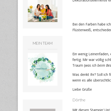
Dekorationselemente e
Bei den Farben habe ich
Flüsterweiß, entschiede
MEIN TEAM
Ein wenig Leinenfaden, 
fertig. Mir war völlig s
Traum (
was ich beim Bes
Was denkt Ihr? Soll ich 
wenn es alle übersichtli
Liebe Grüße
Dörthe
Mit diesen Stampin‘ Up!