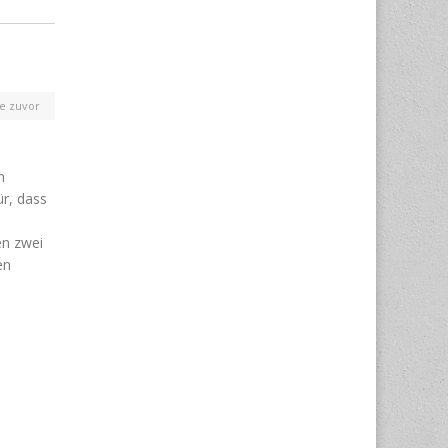
e zuvor
n
ür, dass
en zwei
en