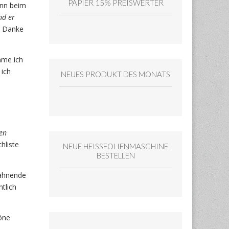
PAPIER 15% PREISWERTER
ann beim
nd er
. Danke
hme ich
ich
NEUES PRODUKT DES MONATS
ßen
hliste
NEUE HEISSFOLIENMASCHINE
BESTELLEN
gähnende
tlich
öne