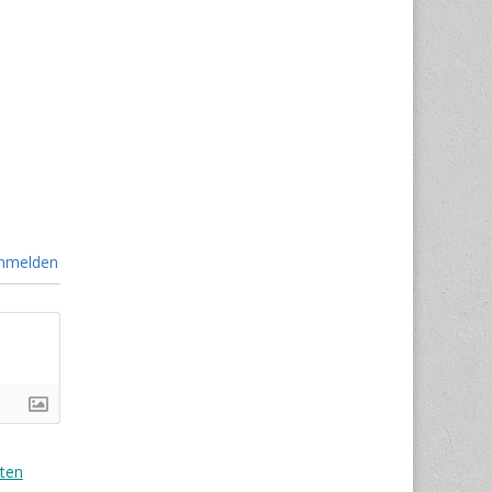
nmelden
ten