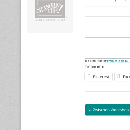
Table built using
Product Table Bui
Teilen mit:
Pinterest
Fac
Post
← Zwischen Workshop 
navigation