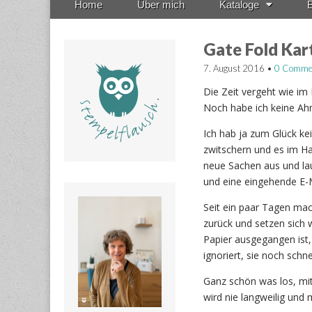
Home
Über mich
Kataloge
B
menu
to
content
Gate Fold Kar
7. August 2016
•
0 Comme
Die Zeit vergeht wie im
Noch habe ich keine Ahn
Ich hab ja zum Glück ke
zwitschern und es im Ha
neue Sachen aus und la
und eine eingehende E-M
Seit ein paar Tagen mac
zurück und setzen sich w
Papier ausgegangen ist,
ignoriert, sie noch schn
Ganz schön was los, mit
wird nie langweilig und