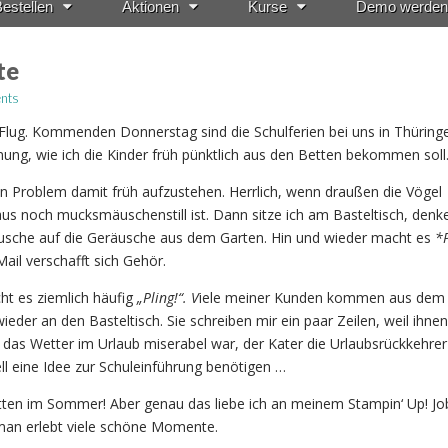
estellen
Aktionen
Kurse
Demo werden
te
nts
 Flug. Kommenden Donnerstag sind die Schulferien bei uns in Thürin
ung, wie ich die Kinder früh pünktlich aus den Betten bekommen soll
in Problem damit früh aufzustehen. Herrlich, wenn draußen die Vögel
us noch mucksmäuschenstill ist. Dann sitze ich am Basteltisch, denk
usche auf die Geräusche aus dem Garten. Hin und wieder macht es
*P
ail verschafft sich Gehör.
ht es ziemlich häufig
„Pling!“. V
iele meiner Kunden kommen aus dem 
ieder an den Basteltisch. Sie schreiben mir ein paar Zeilen, weil ihne
 das Wetter im Urlaub miserabel war, der Kater die Urlaubsrückkehrer
ell eine Idee zur Schuleinführung benötigen …
ten im Sommer! Aber genau das liebe ich an meinem Stampin‘ Up! Job
 man erlebt viele schöne Momente.