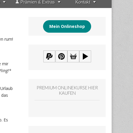
Prämien & Extras
Kontakt
Mein Onlineshop
gen rum!
.
e mir
ling!*
PREMIUM ONLINEKURSE HIER
Urlaub
KAUFEN
n das
. Es