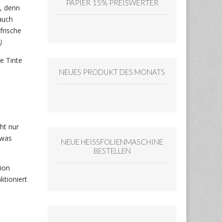
PAPIER 15% PREISWERTER
g, denn
 auch
frische
)
e Tinte
NEUES PRODUKT DES MONATS
cht nur
twas
NEUE HEISSFOLIENMASCHINE
BESTELLEN
ion
ktioniert