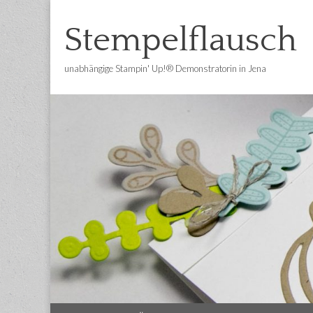
Stempelflausch
unabhängige Stampin' Up!® Demonstratorin in Jena
Main
Skip