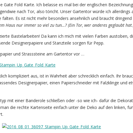
ne Gate Fold Karte. Ich belasse es mal bei der englischen Bezeichnun
irgendwie nach Tor, also töricht. Unser Gartentor würde ich allerdings
e falten. Es ist nicht mehr besonders ansehnlich und braucht dringend 
m Haus nur immer so viel zu tun…? (Ein Tor, wer anderes geglaubt hat.
ierte Bastelarbeiten! Da kann ich mich mit vielen Farben austoben, di
ende Designerpapiere und Stanzteile sorgen für Pepp.
rpapier und Strasssteine am Gartentor vor …
ich kompliziert aus, ist in Wahrheit aber schrecklich einfach. Ihr brau
assendes Designerpapier, einen Papierschneider mit Falzklinge und e
yp mit einer Banderole schließen oder -so wie ich- dafür die Dekorat
man die rechte Kartenseite einfach unter die Deko auf den linken, fun
t.