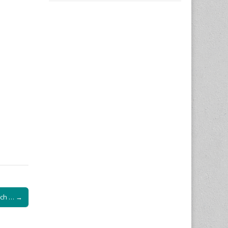
ich … →