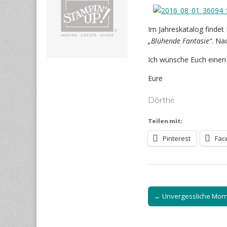
Im Jahreskatalog findet
„Blühende Fantasie“
. Na
Ich wünsche Euch einen
Eure
Dörthe
Teilen mit:
Pinterest
Fac
Post
← Unvergessliche Mo
navigation