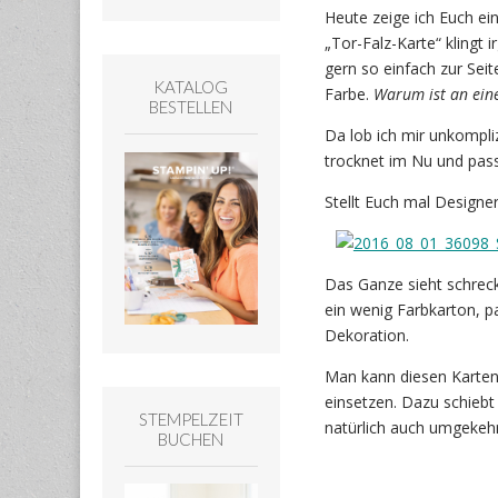
Heute zeige ich Euch ei
„Tor-Falz-Karte“ klingt 
gern so einfach zur Seit
KATALOG
Farbe.
Warum ist an eine
BESTELLEN
Da lob ich mir unkompliz
trocknet im Nu und pass
Stellt Euch mal Designe
Das Ganze sieht schreckl
ein wenig Farbkarton, p
Dekoration.
Man kann diesen Kartent
einsetzen. Dazu schiebt 
STEMPELZEIT
natürlich auch umgekehr
BUCHEN