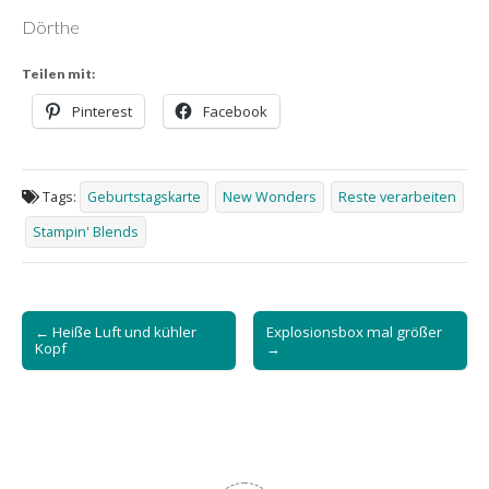
Dörthe
Teilen mit:
Pinterest
Facebook
Tags:
Geburtstagskarte
New Wonders
Reste verarbeiten
Stampin' Blends
Post
← Heiße Luft und kühler
Explosionsbox mal größer
navigation
Kopf
→