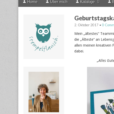
Home
Über mich
Kataloge
B
menu
to
content
Geburtstagska
2. Oktober 2017
•
0 Comm
Mein „ältestes“ Teammit
die „Älteste“ an Lebens
allen meinen kreativen 
dabei.
„Alles Gut