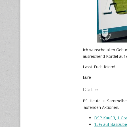
Ich wünsche allen Gebu
ausreichend Kordel auf d
Lasst Euch feiern!
Eure
Dörthe
PS: Heute ist Sammelbest
laufenden Aktionen.
DSP Kauf 3, 1 Gra
15% auf Basizub