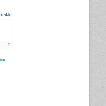
nmelden
ten