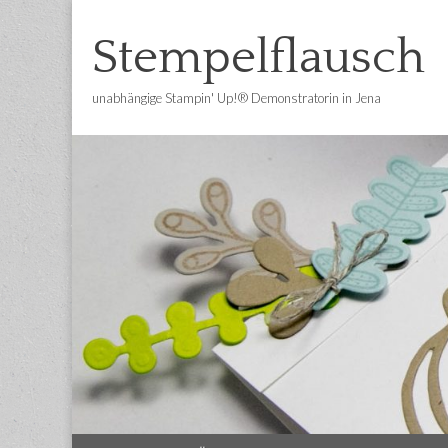
Stempelflausch
unabhängige Stampin' Up!® Demonstratorin in Jena
Main
Skip