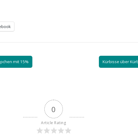
ebook
ppchen mit 15%
Kürbisse über Kür
0
Article Rating