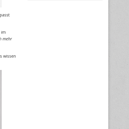
epasst
e im
h mehr
es wissen