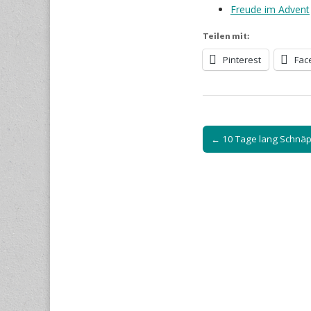
Freude im Advent
Teilen mit:
Pinterest
Fac
Post
← 10 Tage lang Schnä
navigation