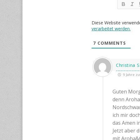
Diese Website verwend
verarbeitet werden.
7
COMMENTS
Christina 
9 Jahre zu
Guten Morg
denn Aroha i
Nordschwarz
ich mir doc
das Amen in 
Jetzt aber 
mit Aroha&