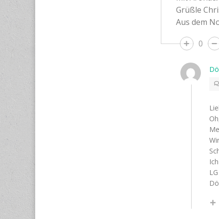
Grüßle Chri
Aus dem No
0
Dö
Lie
Oh,
Me
Wir
Sc
Ich
LG
Dö