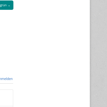
sgrün →
nmelden