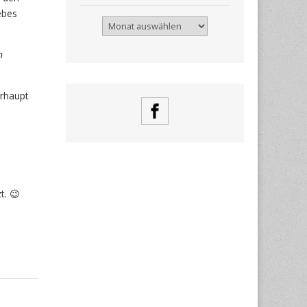
ebes
Archiv
n
erhaupt
t. 😉