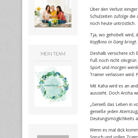
Über den Verlust einige
Schulzeiten zufolge die 
noch heute untröstlich.
Tja, wo gehobelt wird,
Kopfkino in Gang bringt.
Deshalb versichere ich 
MEIN TEAM
Fuß noch nicht olivgrün 
Sport und morgen werde
Trainer verlassen wird. 
Mit Kaha wird es an and
aussieht. Doch Aroha wi
„Genieß das Leben in vo
genieße jeden Atemzug,
Deutungsmöglichkeits a
Wenn es mal dick kommt
Spruch und vollen Zügen