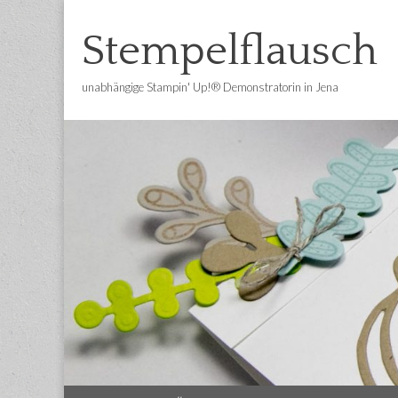
Stempelflausch
unabhängige Stampin' Up!® Demonstratorin in Jena
Main
Skip