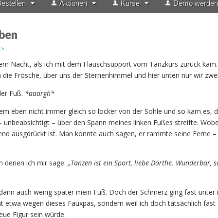
estellen
Aktionen
Kurse
Demo werden
ben
ts
ern Nacht, als ich mit dem Flauschsupport vom Tanzkurs zurück kam. 
die Frösche, über uns der Sternenhimmel und hier unten nur wir zwe
er Fuß.
*aaargh*
m eben nicht immer gleich so locker von der Sohle und so kam es, d
– unbeabsichtigt – über den Spann meines linken Fußes streifte. Wobe
end ausgdrückt ist. Man könnte auch sagen, er rammte seine Ferne –
n denen ich mir sage:
„Tanzen ist ein Sport, liebe Dörthe. Wunderbar, s
 dann auch wenig später mein Fuß. Doch der Schmerz ging fast unter 
 etwa wegen dieses Fauxpas, sondern weil ich doch tatsächlich fast 
eue Figur sein würde.