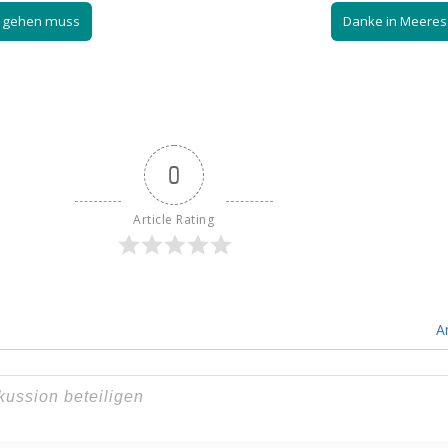
l gehen muss
Danke in Meere
0
Article Rating
A