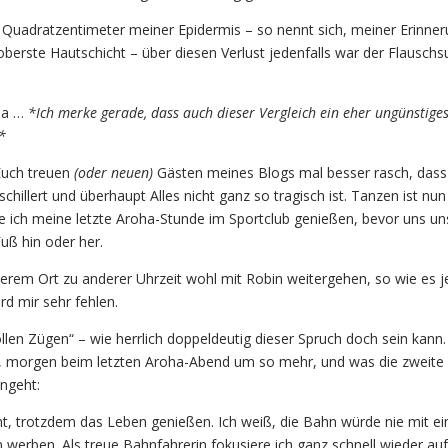
r Quadratzentimeter meiner Epidermis – so nennt sich, meiner Erinne
oberste Hautschicht – über diesen Verlust jedenfalls war der Flauschs
 da …
*Ich merke gerade, dass auch dieser Vergleich ein eher ungünstige
*
Euch treuen
(oder neuen)
Gästen meines Blogs mal besser rasch, dass
schillert und überhaupt Alles nicht ganz so tragisch ist. Tanzen ist nu
 ich meine letzte Aroha-Stunde im Sportclub genießen, bevor uns un
Fuß hin oder her.
erem Ort zu anderer Uhrzeit wohl mit Robin weitergehen, so wie es j
rd mir sehr fehlen.
llen Zügen“ – wie herrlich doppeldeutig dieser Spruch doch sein kann.
 morgen beim letzten Aroha-Abend um so mehr, und was die zweite
ngeht:
, trotzdem das Leben genießen. Ich weiß, die Bahn würde nie mit e
 werben. Als treue Bahnfahrerin fokusiere ich ganz schnell wieder au