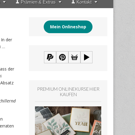
Prämien & Extras
Kontakt
Mein Onlineshop
In der
i …
ass der
i
 Absatz
PREMIUM ONLINEKURSE HIER
KAUFEN
chillernd
in
erraten