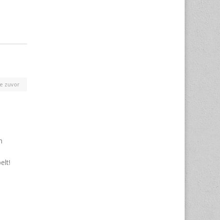
re zuvor
m
elt!