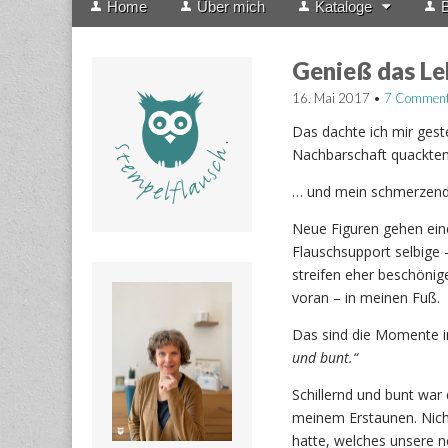
Home
Über mich
Kataloge
B
menu
to
content
Genieß das Le
16. Mai 2017
•
7 Commen
Das dachte ich mir gest
Nachbarschaft quackten 
… und mein schmerzend
Neue Figuren gehen eine
Flauschsupport selbige 
streifen eher beschönig
voran – in meinen Fuß.
Das sind die Momente i
und bunt.“
Schillernd und bunt war
meinem Erstaunen. Nicht
hatte, welches unsere n