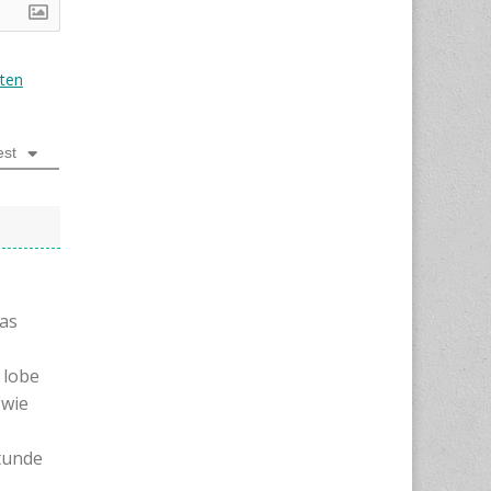
ten
est
as
 lobe
(wie
tunde