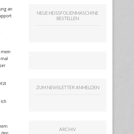
rung an
NEUE HEISSFOLIENMASCHINE
upport
BESTELLEN
s
 mein
n mal
ser
etzt
ZUM NEWSLETTER ANMELDEN
 Ich
inem
ARCHIV
f den