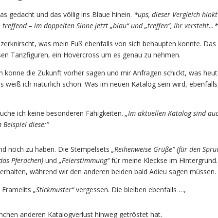
as gedacht und das völlig ins Blaue hinein.
*ups, dieser Vergleich hinkt
h treffend – im doppelten Sinne jetzt „blau“ und „treffen“, Ihr versteht…*
 zerknirscht, was mein Fuß ebenfalls von sich behaupten konnte. Das 
esen Tanzfiguren, ein Hovercross um es genau zu nehmen.
ich könne die Zukunft vorher sagen und mir Anfragen schickt, was heut
weiß ich natürlich schon. Was im neuen Katalog sein wird, ebenfalls
uche ich keine besonderen Fähigkeiten.
„Im aktuellen Katalog sind au
Beispiel diese:“
ind noch zu haben. Die Stempelsets
„Reihenweise Grüße“
(für den Spru
 das Pferdchen)
und
„Feierstimmung“
für meine Kleckse im Hintergrund.
s erhalten, während wir den anderen beiden bald Adieu sagen müssen.
e Framelits
„Stickmuster“
vergessen. Die bleiben ebenfalls …,
chen anderen Katalogverlust hinweg getröstet hat.