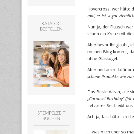
Hovercross, wer hätte d
mal, er ist sogar ziemlic
KATALOG
Nun ja, der Flausch war
BESTELLEN
schon ein Kreuz mit di
Aber bevor Ihr glaubt, 
meinen Blog kommt, das 
ohne Glaskugel.
Aber und auch dafür bra
schöne Produkte wie zum 
Das Beste daran, alle s
„Carousel Birthday“ (für
Letzteres Set bleibt un
STEMPELZEIT
Ach ja, fast hätte ich di
BUCHEN
… was mich über so man