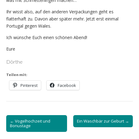
was mit Schmetterlingen machen…
Ihr wisst also, auf den anderen Verpackungen geht es
flatterhaft zu. Davon aber später mehr. Jetzt erst einmal
Portugal gegen Wales.
Ich wünsche Euch einen schönen Abend!
Eure
Dörthe
Teilen mit:
Pinterest
Facebook
Post
← Vogelhochzeit und
Ein Waschbär zur Geburt →
navigation
Bonustage