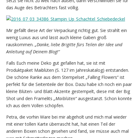
Setzt sie nicht zu weit nach außen, dann verschwinden sie für
das Auge des Betrachters fast völlig.
Mir gefällt diese Art der Verpackung richtig gut. Sie strahlt ein
wenig Luxus aus und lässt auch kleine Gaben groß
rauskommen.
„Danke, liebe Brigitte fürs Teilen der Idee und
Anleitung auf Deinem Blog!“
Falls Euch meine Deko gut gefallen hat, sie ist mit
Produktpaket Maiblüten (S. 127 im Jahreskatalog) entstanden.
Die schöne Ranke aus dem Stempelset „Falling Flowers“ ist
perfekt für die Seitenteile der Box. Dazu habe ich noch ein paar
kleine Blüten- und Blatt-Akzente gestempelt, diese mit der Big
Shot und den Framelits
„Maiblüten“
ausgestanzt. Schon konnte
ich aus dem Vollen schöpfen.
Petra, die vorhin Ware bei mir abgeholt und mich mal wieder
mit einer tollen Karte überrascht hat, hat einen Teil der
anderen Boxen schon gesehen und fand, sie müsse auch mal