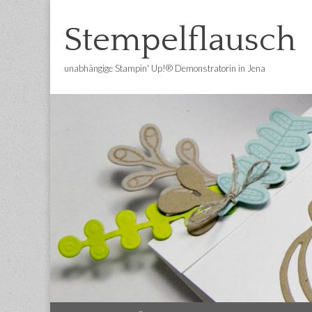
Stempelflausch
unabhängige Stampin' Up!® Demonstratorin in Jena
Main
Skip