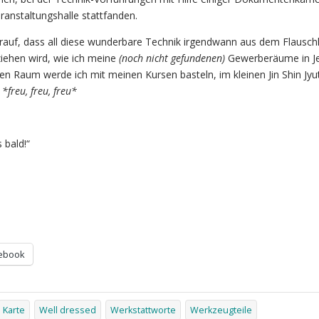
ranstaltungshalle stattfanden.
rauf, dass all diese wunderbare Technik irgendwann aus dem Flausch
iehen wird, wie ich meine
(noch nicht gefundenen)
Gewerberäume in J
ßen Raum werde ich mit meinen Kursen basteln, im kleinen Jin Shin Jyu
.
*freu, freu, freu*
 bald!“
ebook
Karte
Well dressed
Werkstattworte
Werkzeugteile