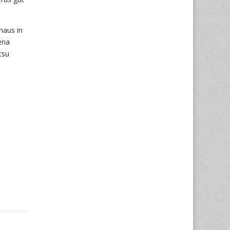
haus in
ena
tsu