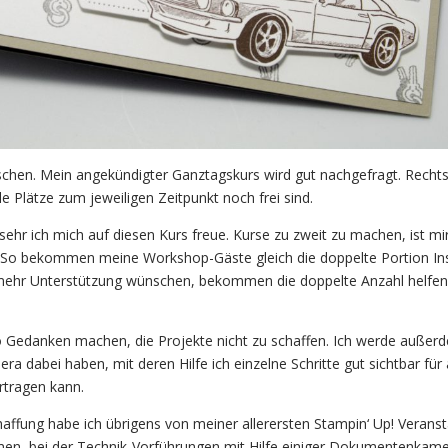
hen. Mein angekündigter Ganztagskurs wird gut nachgefragt. Recht
ele Plätze zum jeweiligen Zeitpunkt noch frei sind.
e sehr ich mich auf diesen Kurs freue. Kurse zu zweit zu machen, ist m
 So bekommen meine Workshop-Gäste gleich die doppelte Portion Ins
s mehr Unterstützung wünschen, bekommen die doppelte Anzahl helfe
 Gedanken machen, die Projekte nicht zu schaffen. Ich werde außer
dabei haben, mit deren Hilfe ich einzelne Schritte gut sichtbar für 
rtragen kann.
haffung habe ich übrigens von meiner allerersten Stampin‘ Up! Veranst
, bei der Technik-Vorführungen mit Hilfe einiger Dokumentenkame