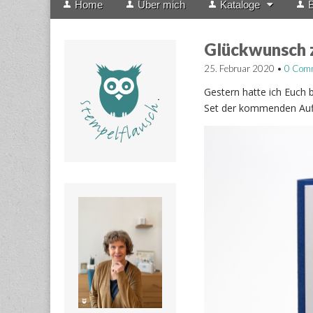
Home
Über mich
Kataloge
B
menu
to
content
Glückwunsch 
25. Februar 2020
•
0 Com
Gestern hatte ich Euch b
Set der kommenden Aufl