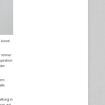
s könnt
ir immer
piration
nder
dem
alle
altung in
ras gut