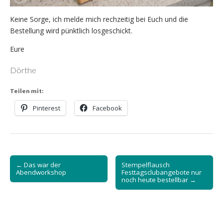
Keine Sorge, ich melde mich rechzeitig bei Euch und die
Bestellung wird pünktlich losgeschickt.
Eure
Dörthe
Teilen mit:
Pinterest
Facebook
Post
← Das war der
Stempelflausch
navigation
Abendworkshop
Festtagsclubangebote nur
noch heute bestellbar →