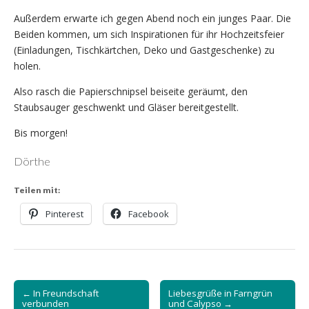
Außerdem erwarte ich gegen Abend noch ein junges Paar. Die
Beiden kommen, um sich Inspirationen für ihr Hochzeitsfeier
(Einladungen, Tischkärtchen, Deko und Gastgeschenke) zu
holen.
Also rasch die Papierschnipsel beiseite geräumt, den
Staubsauger geschwenkt und Gläser bereitgestellt.
Bis morgen!
Dörthe
Teilen mit:
Pinterest
Facebook
Post
← In Freundschaft
Liebesgrüße in Farngrün
navigation
verbunden
und Calypso →