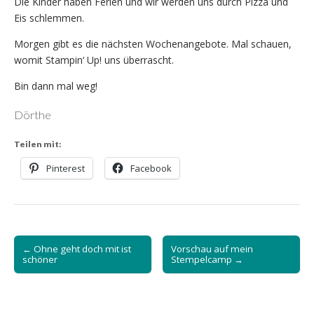
Die Kinder haben Ferien und wir werden uns durch Pizza und
Eis schlemmen.
Morgen gibt es die nächsten Wochenangebote. Mal schauen,
womit Stampin‘ Up! uns überrascht.
Bin dann mal weg!
Dörthe
Teilen mit:
Pinterest
Facebook
Post
← Ohne geht doch mit ist
Vorschau auf mein
navigation
schöner
Stempelcamp →